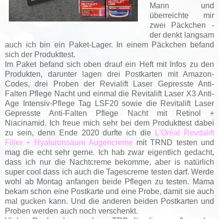
Mann und
überreichte mir
zwei Päckchen -
der denkt langsam
auch ich bin ein Paket-Lager. In einem Päckchen befand
sich der Produkttest.
Im Paket befand sich oben drauf ein Heft mit Infos zu den
Produkten, darunter lagen drei Postkarten mit Amazon-
Codes, drei Proben der Revialift Laser Gepresste Anti-
Falten Pflege Nacht und einmal die Revitalift Laser X3 Anti-
Age Intensiv-Pflege Tag LSF20 sowie die Revitalift Laser
Gepresste Anti-Falten Pflege Nacht mit Retinol +
Niacinamid. Ich freue mich sehr bei dem Produkttest dabei
zu sein, denn Ende 2020 durfte ich die
L'Oréal Revitalift
Filler + Hyaluronsäure Augencreme
mit TRND testen und
mag die echt sehr gerne. Ich hab zwar eigentlich gedacht,
dass ich nur die Nachtcreme bekomme, aber is natürlich
super cool dass ich auch die Tagescreme testen darf. Werde
wohl ab Montag anfangen beide Pflegen zu testen. Mama
bekam schon eine Postkarte und eine Probe, damit sie auch
mal gucken kann. Und die anderen beiden Postkarten und
Proben werden auch noch verschenkt.