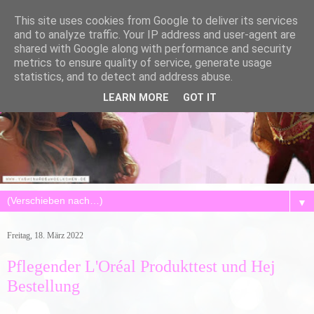
This site uses cookies from Google to deliver its services
and to analyze traffic. Your IP address and user-agent are
shared with Google along with performance and security
metrics to ensure quality of service, generate usage
statistics, and to detect and address abuse.
LEARN MORE
GOT IT
▼
Freitag, 18. März 2022
Pflegender L'Oréal Produkttest und Hej
Bestellung