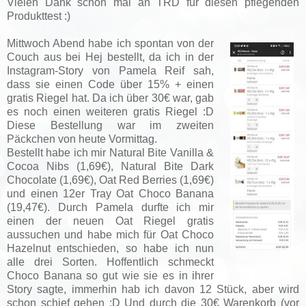
Vielen Dank schon mal an TRD für diesen pflegenden
Produkttest :)
Mittwoch Abend habe ich spontan von der
Couch aus bei Hej bestellt, da ich in der
Instagram-Story von Pamela Reif sah,
dass sie einen Code über 15% + einen
gratis Riegel hat. Da ich über 30€ war, gab
es noch einen weiteren gratis Riegel :D
Diese Bestellung war im zweiten
Päckchen von heute Vormittag.
Bestellt habe ich mir Natural Bite Vanilla &
Cocoa Nibs (1,69€), Natural Bite Dark
Chocolate (1,69€), Oat Red Berries (1,69€)
und einen 12er Tray Oat Choco Banana
(19,47€). Durch Pamela durfte ich mir
einen der neuen Oat Riegel gratis
aussuchen
und habe mich für Oat Choco
Hazelnut entschieden
, so habe ich nun
alle drei Sorten. Hoffentlich schmeckt
Choco Banana so gut wie sie es in ihrer
Story sagte, immerhin hab ich davon 12 Stück, aber wird
schon schief gehen :D Und durch die 30€ Warenkorb (vor