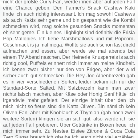
nicht der größte Curry-Fan, werde ihnen aber auf jeden Fall
eine Chance geben. Den Farmer's Snack Cashew Kaki
finde ich auch richtig interessant. Ich mag sowohl Cashews
als auch Kakis sehr gerne und bin gespannt wie die Kombi
schmecken wird, mag solche gesunden Snacks momentan
eh sehr gerne. Ein kleines Highlight sind definitiv die Frisia
Pop Mallonies. Ich liebe Marshmallows und mit Popcorn-
Geschmack is ja mal mega. Wollte sie auch schon fast direkt
aufmachen und essen, aber werde sie mal abends bei
einem TV Abend naschen. Der Heinerle Knusperreis is auch
richtig cool, Puffreis erinnert mich immer an meine Kindheit.
Ich kenne zwar bisher nur den von Frigeo, aber der wird
sicher auch gut schmecken. Die Hey Joe Alpenbrezeln gab
es in vier verschiedenen Sorten, leider bekam ich nur die
Standard-Sorte Salted. Mit Salzbrezeln kann man zwar
nichts falsch machen, aber Käse oder Honig Senf hätte ich
irgendwie mehr gefeiert. Der einzige Inhalt über den ich
mich nicht so freue sind die Katta Oliven. Bin nämlich kein
Oliven-Fan, aber mit Knoblauch & Thymian (gab noch zwei
weitere Sorten) klingen sie an sich gut, also werde ich sie
auf jeden Fall probieren. Über Getränke in Boxen freue ich
mich immer sehr. Zu Nestea Eistee Zitrone & Coca Cola
Zero Sugar brauch ich glaube ich auch nicht viel erzählen,