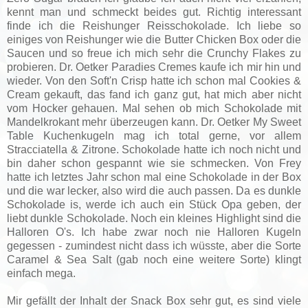
kennt man und schmeckt beides gut. Richtig interessant
finde ich die Reishunger Reisschokolade. Ich liebe so
einiges von Reishunger wie die Butter Chicken Box oder die
Saucen und so freue ich mich sehr die Crunchy Flakes zu
probieren. Dr. Oetker Paradies Cremes kaufe ich mir hin und
wieder. Von den Soft'n Crisp hatte ich schon mal Cookies &
Cream gekauft, das fand ich ganz gut, hat mich aber nicht
vom Hocker gehauen. Mal sehen ob mich Schokolade mit
Mandelkrokant mehr überzeugen kann. Dr. Oetker My Sweet
Table Kuchenkugeln mag ich total gerne, vor allem
Stracciatella & Zitrone. Schokolade hatte ich noch nicht und
bin daher schon gespannt wie sie schmecken. Von Frey
hatte ich letztes Jahr schon mal eine Schokolade in der Box
und die war lecker, also wird die auch passen. Da es dunkle
Schokolade is, werde ich auch ein Stück Opa geben, der
liebt dunkle Schokolade. Noch ein kleines Highlight sind die
Halloren O's. Ich habe zwar noch nie Halloren Kugeln
gegessen - zumindest nicht dass ich wüsste, aber die Sorte
Caramel & Sea Salt (gab noch eine weitere Sorte) klingt
einfach mega.
Mir gefällt der Inhalt der Snack Box sehr gut, es sind viele