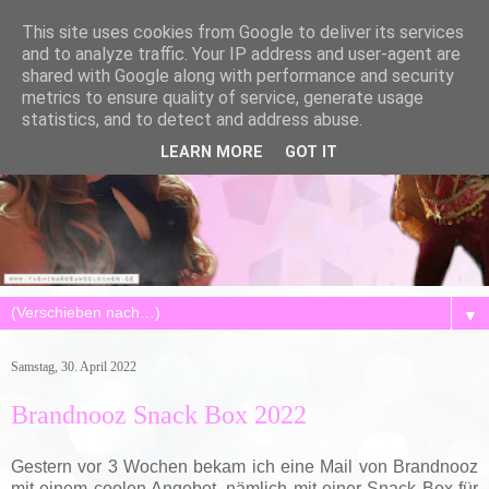
This site uses cookies from Google to deliver its services
and to analyze traffic. Your IP address and user-agent are
shared with Google along with performance and security
metrics to ensure quality of service, generate usage
statistics, and to detect and address abuse.
LEARN MORE
GOT IT
▼
Samstag, 30. April 2022
Brandnooz Snack Box 2022
Gestern vor 3 Wochen bekam ich eine Mail von Brandnooz
mit einem coolen Angebot, nämlich mit einer Snack Box für