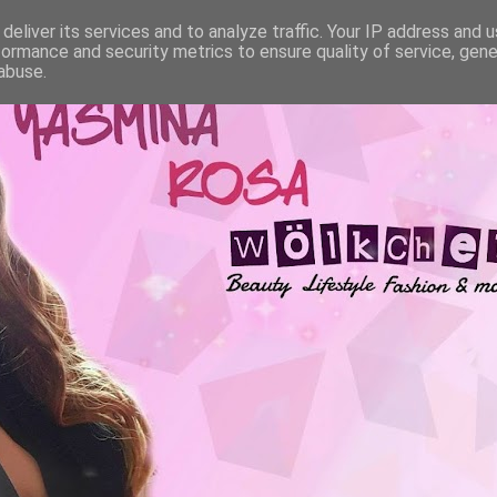
deliver its services and to analyze traffic. Your IP address and 
formance and security metrics to ensure quality of service, gen
abuse.