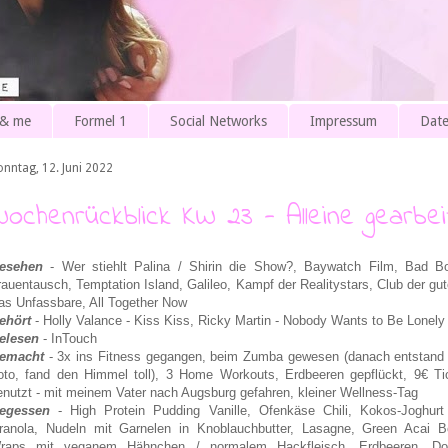
 & me
Formel 1
Social Networks
Impressum
Date
onntag, 12. Juni 2022
Wochenrückblick KW 23 - Alleine gearbei
esehen
- Wer stiehlt Palina / Shirin die Show?, Baywatch Film, Bad Bo
rauentausch, Temptation Island, Galileo,
Kampf der Realitystars,
Club der gu
as Unfassbare, All Together Now
ehört
- Holly Valance - Kiss Kiss, Ricky Martin - Nobody Wants to Be Lonely
elesen
- InTouch
emacht
- 3x ins Fitness gegangen,
beim Zumba gewesen (danach entstand
oto, fand den Himmel toll),
3 Home Workouts, Erdbeeren gepflückt, 9€ Ti
enutzt - mit meinem Vater nach Augsburg gefahren, kleiner Wellness-Tag
egessen
- High Protein Pudding Vanille, Ofenkäse Chili, Kokos-Joghurt
ranola, Nudeln mit Garnelen in Knoblauchbutter, Lasagne, Green Acai B
raps mit veganem Hähnchen / normalem Hackfleisch, Erdbeeren, Do