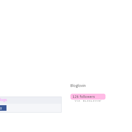
Bloglovin
og