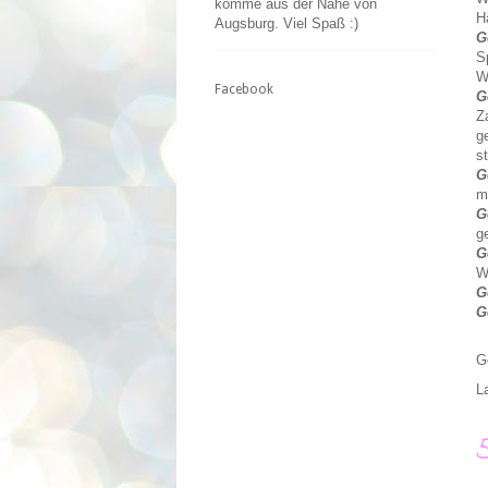
komme aus der Nähe von
H
Augsburg. Viel Spaß :)
G
S
W
Facebook
G
Z
g
s
G
m
G
g
G
W
G
G
G
L