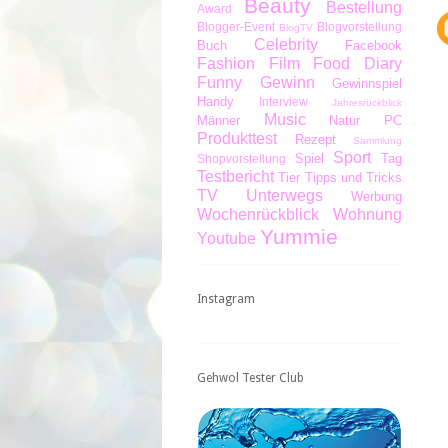
Beauty
Bestellung
Award
Blogger-Event
Blogvorstellung
BlogTV
Celebrity
Buch
Facebook
Fashion
Film
Food Diary
Funny
Gewinn
Gewinnspiel
Handy
Interview
Jahresrückblick
Music
Männer
Natur
PC
Produkttest
Rezept
Sammlung
Sport
Spiel
Tag
Shopvorstellung
Testbericht
Tier
Tipps und Tricks
TV
Unterwegs
Werbung
Wochenrückblick
Wohnung
Yummie
Youtube
Instagram
Gehwol Tester Club