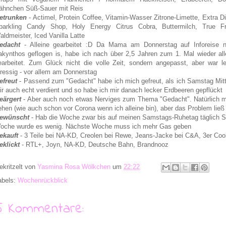
ähnchen Süß-Sauer mit Reis
etrunken
- Actimel, Protein Coffee, Vitamin-Wasser Zitrone-Limette, Extra Di
parkling Candy Shop, Holy Energy Citrus Cobra, Buttermilch, True Fr
aldmeister, Iced Vanilla Latte
edacht
- Alleine gearbeitet :D Da Mama am Donnerstag auf Inforeise 
akynthos geflogen is, habe ich nach über 2,5 Jahren zum 1. Mal wieder all
earbeitet. Zum Glück nicht die volle Zeit, sondern angepasst, aber war le
tressig - vor allem am Donnerstag
efreut
- Passend zum "Gedacht" habe ich mich gefreut, als ich Samstag Mit
ir auch echt verdient und so habe ich mir danach lecker Erdbeeren gepflückt
eärgert
- Aber auch noch etwas Nerviges zum Thema "Gedacht". Natürlich m
ehen (wie auch schon vor Corona wenn ich alleine bin), aber das Problem lie
ewünscht
- Hab die Woche zwar bis auf meinen Samstags-Ruhetag täglich S
oche wurde es wenig. Nächste Woche muss ich mehr Gas geben
ekauft
- 3 Teile bei NA-KD, Creolen bei Rewe, Jeans-Jacke bei C&A, 3er Co
eklickt
- RTL+, Joyn, NA-KD, Deutsche Bahn, Brandnooz
ekritzelt von
Yasmina Rosa Wölkchen
um
22:22
abels:
Wochenrückblick
5 Kommentare: