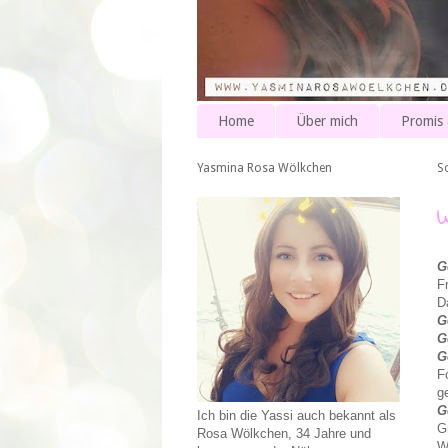
Home
Über mich
Promis
Yasmina Rosa Wölkchen
S
G
F
D
G
G
G
F
g
G
Ich bin die Yassi auch bekannt als
G
Rosa Wölkchen, 34 Jahre und
W