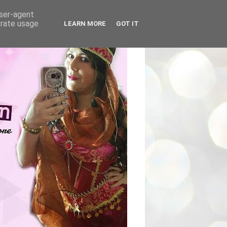
user-agent
erate usage
LEARN MORE
GOT IT