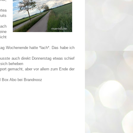
rtea
uits
nach
eine
icht
tag Wochenende hatte *lach*. Das habe ich
usste auch direkt Donnerstag etwas schief
ß sich beheben
port gemacht, aber vor allem zum Ende der
ol Box Abo bei Brandnooz