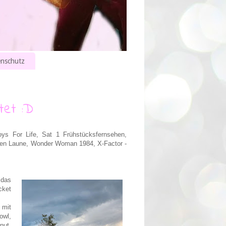
nschutz
tet :D
ys For Life, Sat 1 Frühstücksfernsehen,
ten Laune, Wonder Woman 1984, X-Factor -
 das
cket
 mit
owl,
nut,