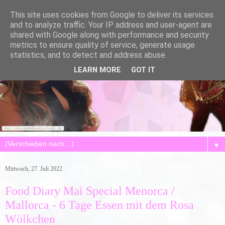
This site uses cookies from Google to deliver its services
and to analyze traffic. Your IP address and user-agent are
shared with Google along with performance and security
metrics to ensure quality of service, generate usage
statistics, and to detect and address abuse.
LEARN MORE
GOT IT
▼
Mittwoch, 27. Juli 2022
Food Diary Mai Special Menorca /
Mallorca - 6 Tage Essen mit dem Rosa
Wölkchen