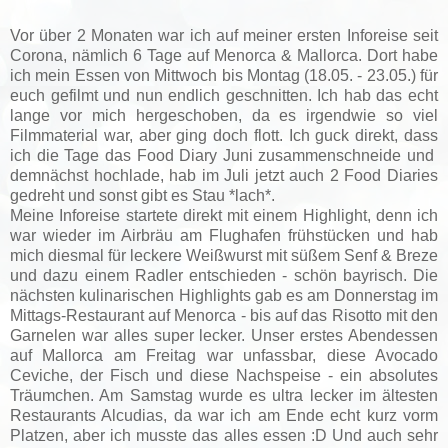
Vor über 2 Monaten war ich auf meiner ersten Inforeise seit
Corona, nämlich 6 Tage auf Menorca & Mallorca. Dort habe
ich mein Essen von Mittwoch bis Montag (18.05. - 23.05.) für
euch gefilmt und nun endlich geschnitten. Ich hab das echt
lange vor mich hergeschoben, da es irgendwie so viel
Filmmaterial war, aber ging doch flott. Ich guck direkt, dass
ich die Tage das Food Diary Juni zusammenschneide und
demnächst hochlade, hab im Juli jetzt auch 2 Food Diaries
gedreht und sonst gibt es Stau *lach*.
Meine Inforeise startete direkt mit einem Highlight, denn ich
war wieder im Airbräu am Flughafen frühstücken und hab
mich diesmal für leckere Weißwurst mit süßem Senf & Breze
und dazu einem Radler entschieden - schön bayrisch. Die
nächsten kulinarischen Highlights gab es am Donnerstag im
Mittags-Restaurant auf Menorca - bis auf das Risotto mit den
Garnelen war alles super lecker. Unser erstes Abendessen
auf Mallorca am Freitag war unfassbar, diese Avocado
Ceviche, der Fisch und diese Nachspeise - ein absolutes
Träumchen. Am Samstag wurde es ultra lecker im ältesten
Restaurants Alcudias, da war ich am Ende echt kurz vorm
Platzen, aber ich musste das alles essen :D Und auch sehr