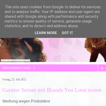
This site uses cookies from Google to deliver its services
and to analyze traffic. Your IP address and user-agent are
shared with Google along with performance and security
metrics to ensure quality of service, generate usage
statistics, and to detect and address abuse.
LEARN MORE
GOT IT
▼
Freitag, 22. Juli 2022
Garnier Serum mit Brands You Love testen
Werbung wegen Produkttest