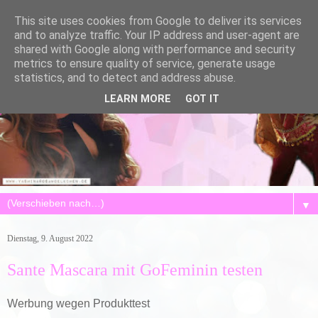
This site uses cookies from Google to deliver its services
and to analyze traffic. Your IP address and user-agent are
shared with Google along with performance and security
metrics to ensure quality of service, generate usage
statistics, and to detect and address abuse.
LEARN MORE
GOT IT
▼
Dienstag, 9. August 2022
Sante Mascara mit GoFeminin testen
Werbung wegen Produkttest