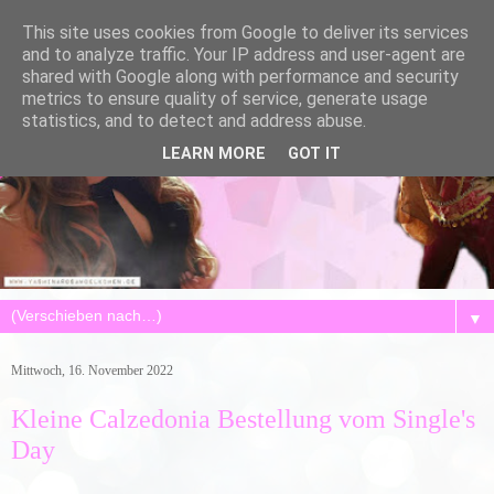
This site uses cookies from Google to deliver its services
and to analyze traffic. Your IP address and user-agent are
shared with Google along with performance and security
metrics to ensure quality of service, generate usage
statistics, and to detect and address abuse.
LEARN MORE
GOT IT
▼
Mittwoch, 16. November 2022
Kleine Calzedonia Bestellung vom Single's
Day