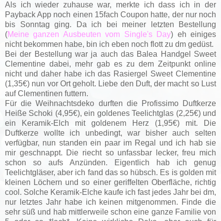
Als ich wieder zuhause war, merkte ich dass ich in der
Payback App noch einen 15fach Coupon hatte, der nur noch
bis Sonntag ging. Da ich bei meiner letzten Bestellung
(
Meine ganzen Ausbeuten vom Single's Day
) eh einiges
nicht bekommen habe, bin ich eben noch flott zu dm gedüst.
Bei der Bestellung war ja auch das Balea Handgel Sweet
Clementine dabei, mehr gab es zu dem Zeitpunkt online
nicht und daher habe ich das Rasiergel Sweet Clementine
(1,35€) nun vor Ort geholt. Liebe den Duft, der macht so Lust
auf Clementinen futtern.
Für die Weihnachtsdeko durften die Profissimo Duftkerze
Heiße Schoki (4,95€), ein goldenes Teelichtglas (2,25€) und
ein Keramik-Elch mit goldenem Herz (1,95€) mit. Die
Duftkerze wollte ich unbedingt, war bisher auch selten
verfügbar, nun standen ein paar im Regal und ich hab sie
mir geschnappt. Die riecht so unfassbar lecker, freu mich
schon so aufs Anzünden. Eigentlich hab ich genug
Teelichtgläser, aber ich fand das so hübsch. Es is golden mit
kleinen Löchern und so einer geriffelten Oberfläche, richtig
cool. Solche Keramik-Elche kaufe ich fast jedes Jahr bei dm,
nur letztes Jahr habe ich keinen mitgenommen. Finde die
sehr süß und hab mittlerweile schon eine ganze Familie von