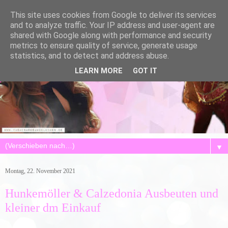
This site uses cookies from Google to deliver its services
and to analyze traffic. Your IP address and user-agent are
shared with Google along with performance and security
metrics to ensure quality of service, generate usage
statistics, and to detect and address abuse.
LEARN MORE
GOT IT
▼
Montag, 22. November 2021
Hunkemöller & Calzedonia Ausbeuten und
kleiner dm Einkauf