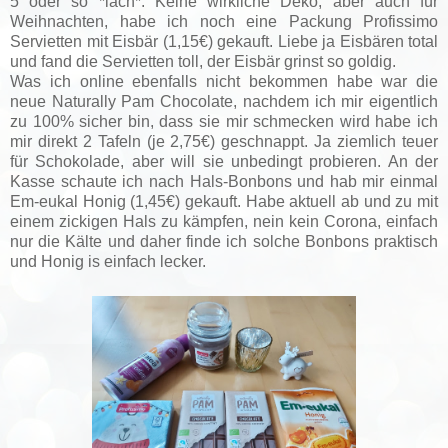
5 oder so *lach*. Keine wirkliche Deko, aber auch für
Weihnachten, habe ich noch eine Packung Profissimo
Servietten mit Eisbär (1,15€) gekauft. Liebe ja Eisbären total
und fand die Servietten toll, der Eisbär grinst so goldig.
Was ich online ebenfalls nicht bekommen habe war die
neue Naturally Pam Chocolate, nachdem ich mir eigentlich
zu 100% sicher bin, dass sie mir schmecken wird habe ich
mir direkt 2 Tafeln (je 2,75€) geschnappt. Ja ziemlich teuer
für Schokolade, aber will sie unbedingt probieren. An der
Kasse schaute ich nach Hals-Bonbons und hab mir einmal
Em-eukal Honig (1,45€) gekauft. Habe aktuell ab und zu mit
einem zickigen Hals zu kämpfen, nein kein Corona, einfach
nur die Kälte und daher finde ich solche Bonbons praktisch
und Honig is einfach lecker.