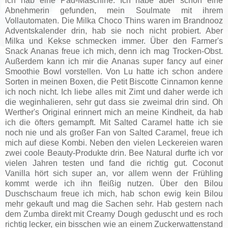
ich hab eine Pad-Maschine. Ich habe aber schon eine
Abnehmerin gefunden, mein Soulmate mit ihrem
Vollautomaten. Die Milka Choco Thins waren im Brandnooz
Adventskalender drin, hab sie noch nicht probiert. Aber
Milka und Kekse schmecken immer. Über den Farmer's
Snack Ananas freue ich mich, denn ich mag Trocken-Obst.
Außerdem kann ich mir die Ananas super fancy auf einer
Smoothie Bowl vorstellen. Von Lu hatte ich schon andere
Sorten in meinen Boxen, die Petit Biscotte Cinnamon kenne
ich noch nicht. Ich liebe alles mit Zimt und daher werde ich
die weginhalieren, sehr gut dass sie zweimal drin sind. Oh
Werther's Original erinnert mich an meine Kindheit, da hab
ich die öfters gemampft. Mit Salted Caramel hatte ich sie
noch nie und als großer Fan von Salted Caramel, freue ich
mich auf diese Kombi. Neben den vielen Leckereien waren
zwei coole Beauty-Produkte drin. Bee Natural durfte ich vor
vielen Jahren testen und fand die richtig gut. Coconut
Vanilla hört sich super an, vor allem wenn der Frühling
kommt werde ich ihn fleißig nutzen. Über den Bilou
Duschschaum freue ich mich, hab schon ewig kein Bilou
mehr gekauft und mag die Sachen sehr. Hab gestern nach
dem Zumba direkt mit Creamy Dough geduscht und es roch
richtig lecker, ein bisschen wie an einem Zuckerwattenstand