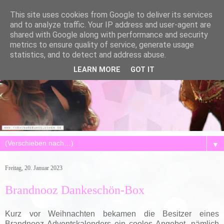
This site uses cookies from Google to deliver its services
and to analyze traffic. Your IP address and user-agent are
shared with Google along with performance and security
metrics to ensure quality of service, generate usage
statistics, and to detect and address abuse.
LEARN MORE
GOT IT
▼
Freitag, 20. Januar 2023
Brandnooz Dankeschön-Box
Kurz vor Weihnachten bekamen die Besitzer eines
Brandnooz Adventskalenders ein cooles Angebot, nämlich