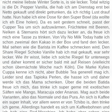
nicht meine liebste Winter Sorte is, is sie lecker. Total witzig
is die Dr. Pepper Vanilla, die hab ich am Dienstag erst bei
Netto gekauft und direkt getrunken, da ich richtig Lust drauf
hatte. Nun habe ich eine Dose für den Super Bowl (da wollte
ich eh Eine holen). Da es seit gestern schneit, passt der
Cupper Tea um sich aufzuwärmen. Früchtetee mit Beeren,
Nelken & Sternanis hört sich dazu lecker an, da freue ich
mich eine Tasse zu trinken. Von Vly No Milk Today hatte ich
schon zweimal den Kakao in der Box und fand den lecker.
Mal sehen wie die Barista im Kaffee schmecken wird. Den
Share Riegel Schoko Vanille hab ich mal gekauft, war sehr
lecker. Wie ihr wisst, liebe ich solche Riegel für unterwegs
und daher kommt er sicher bald mit auf Reisen (vielleicht
schon übernächste Woche nach Köln). Die Marke Kylies
Cuppa kenne ich nicht, aber Bubble Tea generell mag ich.
Leider sind das Tapioka Perlen, die hasse ich und daher
werde ich das Mama schenken. Über die beiden Batida
freue ich mich, das trinke ich super gerne mit exotischen
Säften wie Mango, Maracuja oder Ananas. Mag auch beide
Varianten, also das Normale und das Pura. An sich is Kaffee
ein super Inhalt, vor allem wenn er von Tchibo is, den trinke
ich gerne. Allerdings handelt es sich um Kaffeebohnen und