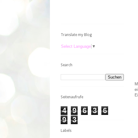
Translate my Blog
Select Language
▼
Search
M
e
E
Seitenaufrufe
4
9
6
3
6
9
3
Labels