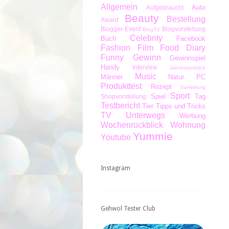
Allgemein
Auto
Aufgebraucht
Beauty
Bestellung
Award
Blogger-Event
Blogvorstellung
BlogTV
Celebrity
Buch
Facebook
Fashion
Film
Food Diary
Funny
Gewinn
Gewinnspiel
Handy
Interview
Jahresrückblick
Music
Männer
Natur
PC
Produkttest
Rezept
Sammlung
Sport
Spiel
Tag
Shopvorstellung
Testbericht
Tier
Tipps und Tricks
TV
Unterwegs
Werbung
Wochenrückblick
Wohnung
Yummie
Youtube
Instagram
Gehwol Tester Club