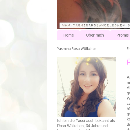
Home
Über mich
Promis
Yasmina Rosa Wölkchen
F
A
m
A
g
W
z
h
g
k
Ich bin die Yassi auch bekannt als
d
Rosa Wölkchen, 34 Jahre und
d