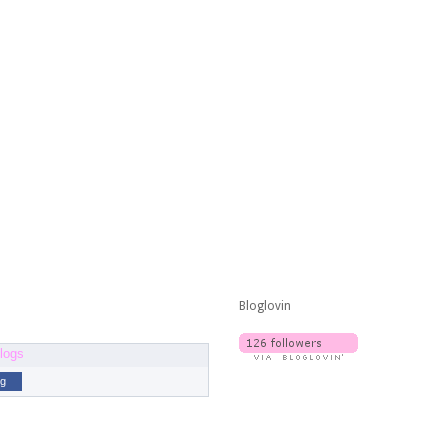
Bloglovin
og