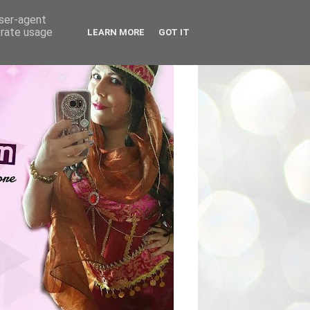
user-agent
erate usage
LEARN MORE
GOT IT