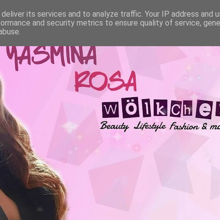
deliver its services and to analyze traffic. Your IP address and 
formance and security metrics to ensure quality of service, gen
abuse.