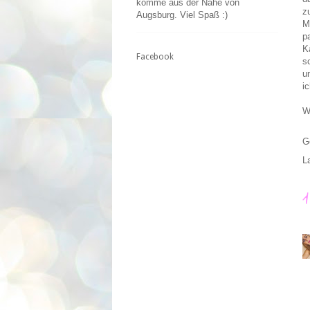
komme aus der Nähe von
z
Augsburg. Viel Spaß :)
M
p
K
Facebook
s
u
i
W
G
L