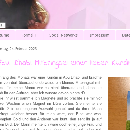
 & me
Formel 1
Social Networks
Impressum
Date
reitag, 24. Februar 2023
Abu Dhabi Mitbringsel einer lieben Kundi
nfang des Monats war eine Kundin in Abu Dhabi und brachte
ir von dort überraschenderweise ein kleines Mitbringsel mit.
lso für meine Mama war es nicht überraschend, denn sie
ab ihr den Auftrag, aber ich wusste davon nichts :D
ie ihr wisst sammle ich Magnete und so brachte sie mir vor
wei Wochen einen Magnet im Büro vorbei. Sie meinte sie
ätte 2 in der engeren Auswahl gehabt und da ihren Mann
efragt welcher besser für mich wäre, der Eine war wohl
omplett Gold und den Anderen war bunt, den seht ihr ja auf
em Bild. Der Mann meinte ich wäre doch eine junge Frau und
a wäre doch was mit Farbe schöner. Ich bin auf jeden Fall