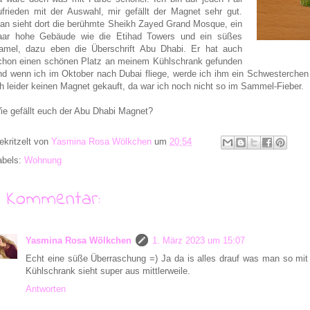
ufrieden mit der Auswahl, mir gefällt der Magnet sehr gut.
an sieht dort die berühmte Sheikh Zayed Grand Mosque, ein
aar hohe Gebäude wie die Etihad Towers und ein süßes
amel, dazu eben die Überschrift Abu Dhabi. Er hat auch
chon einen schönen Platz an meinem Kühlschrank gefunden
nd wenn ich im Oktober nach Dubai fliege, werde ich ihm ein Schwesterchen
ch leider keinen Magnet gekauft, da war ich noch nicht so im Sammel-Fieber.
ie gefällt euch der Abu Dhabi Magnet?
ekritzelt von
Yasmina Rosa Wölkchen
um
20:54
abels:
Wohnung
1 Kommentar:
Yasmina Rosa Wölkchen
1. März 2023 um 15:07
Echt eine süße Überraschung =) Ja da is alles drauf was man so mit 
Kühlschrank sieht super aus mittlerweile.
Antworten