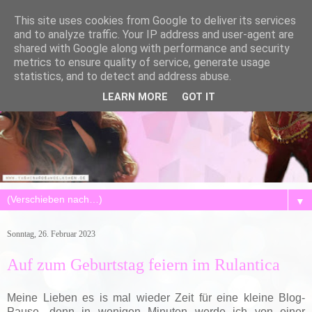
This site uses cookies from Google to deliver its services
and to analyze traffic. Your IP address and user-agent are
shared with Google along with performance and security
metrics to ensure quality of service, generate usage
statistics, and to detect and address abuse.
LEARN MORE
GOT IT
▼
Sonntag, 26. Februar 2023
Auf zum Geburtstag feiern im Rulantica
Meine Lieben es is mal wieder Zeit für eine kleine Blog-
Pause, denn in wenigen Minuten werde ich von einer