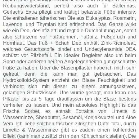
Reibungswiderstand, perfekt also auch für Ballerinas.
Gerlachs Extra pflegt und kräftigt belastete Füße intensiv.
Die enthaltenen ätherischen Öle aus Eukalyptus, Rosmarin,
Lavendel und Thymian sind erfrischend. Das Ganze wirkt
wie ein Deo, desinfiziert und regt die Durchblutung an, somit
also schützend vor Fußbrennen, Fußpilz, Fußgeruch und
Hornhaut. Das Fuß + Schuh Deo enthält Zink-Ricinoleat,
welches Geruchsstoffe bindet und Undecylenamide DEA
schützt vor Pilzbefall. Ein idealer Begleiter also um beim
Sport oder anderen heißen Angelegenheiten gut geschützte
Füße zu haben. Über die Blasenpflaster habe ich mich sehr
gefreut, denn die kann man gut gebrauchen. Das
Hydrokolloid-System entzieht der Blase Feuchtigkeit und
verbindet sich mit dieser zu einem atmungsaktiven,
gelartigen Schutzkissen. Uns wurde gesagt, man kann das
Pflaster bis zu 5 Tage drauflassen um die Blase bestens
verheilen zu lassen. Und mein absolutes Highlight is das
Frische Sorbet, es enthält Extrakte von Limette &
Wasserminze, Sheabutter, Sesamöl, Konjakwurzel und Aloe
Vera. Ich liebe solchen frischen-zitrischen Düfte total, durch
Limette & Wasserminze gibt es zudem einen kühlenden
Effekt (kann man zusätzlich in den Kühlschrank stellen). Die