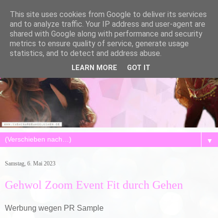
This site uses cookies from Google to deliver its services
and to analyze traffic. Your IP address and user-agent are
shared with Google along with performance and security
metrics to ensure quality of service, generate usage
statistics, and to detect and address abuse.
LEARN MORE
GOT IT
▼
Samstag, 6. Mai 2023
Gehwol Zoom Event Fit durch Gehen
Werbung wegen PR Sample