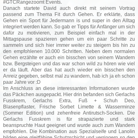
#GTCRangezoomt Events.
Danach startete David auch direkt mit seinem Vortrag
passend zum Thema Fit durch Gehen. Er erklärte, dass
Gehen ein Sport für Jedermann is und super in den Alltag
integriert werden kann. So gab er Tipps für Anfänger um sich
dafür zu motivieren, zum Beispiel einfach mal in der
Mittagspause spazieren gehen um ein paar Schritte zu
sammeln und sich hier immer weiter zu steigern bis hin zu
den empfohlenen 10.000 Schritten. Neben dem normalen
Gehen erzählte er auch ein bisschen von seinem Wandern
bzw. Bergsteigen und das war schon wild zu hören wie viel
er da läuft. Aber das hat auch wieder ein bisschen den
Anreiz gegeben, selbst mal zu wandern, hab ich ja eh schon
paar Jahre vor :D
Im Anschluss an diese interessanten Informationen wurde
das Päckchen ausgepackt. Hier drin befanden sich Gerlachs
Fusskrem, Gerlachs Extra, Fuß + Schuh Deo,
Blasenpflaster, Frische Sorbet Limette & Wasserminze
(Sommer Edition) und zehenfreie Antirutsch-Socken. Die
Gerlachs Fusskrem is für strapazierte und stark
beanspruchte Haut geeignet und wurde auch zum Wandern
empfohlen. Die Kombination aus Spezialseife und Lanolin
bilden eine gleitfähige Schutzschicht und verringern so den