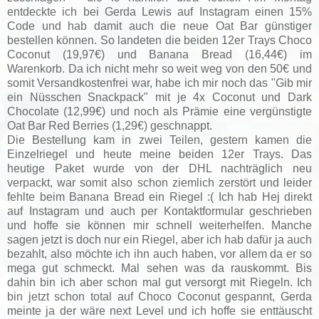
entdeckte ich bei Gerda Lewis auf Instagram einen 15%
Code und hab damit auch die neue Oat Bar günstiger
bestellen können. So landeten die beiden 12er Trays Choco
Coconut (19,97€) und Banana Bread (16,44€) im
Warenkorb. Da ich nicht mehr so weit weg von den 50€ und
somit Versandkostenfrei war, habe ich mir noch das "Gib mir
ein Nüsschen Snackpack" mit je 4x Coconut und Dark
Chocolate (12,99€) und noch als Prämie eine vergünstigte
Oat Bar Red Berries (1,29€) geschnappt.
Die Bestellung kam in zwei Teilen, gestern kamen die
Einzelriegel und heute meine beiden 12er Trays. Das
heutige Paket wurde von der DHL nachträglich neu
verpackt, war somit also schon ziemlich zerstört und leider
fehlte beim Banana Bread ein Riegel :( Ich hab Hej direkt
auf Instagram und auch per Kontaktformular geschrieben
und hoffe sie können mir schnell weiterhelfen. Manche
sagen jetzt is doch nur ein Riegel, aber ich hab dafür ja auch
bezahlt, also möchte ich ihn auch haben, vor allem da er so
mega gut schmeckt. Mal sehen was da rauskommt. Bis
dahin bin ich aber schon mal gut versorgt mit Riegeln. Ich
bin jetzt schon total auf Choco Coconut gespannt, Gerda
meinte ja der wäre next Level und ich hoffe sie enttäuscht