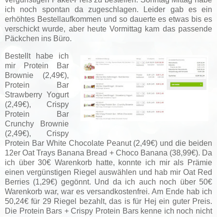
ich noch spontan da zugeschlagen. Leider gab es ein
erhöhtes Bestellaufkommen und so dauerte es etwas bis es
verschickt wurde, aber heute Vormittag kam das passende
Päckchen ins Büro.
Bestellt habe ich
mir Protein Bar
Brownie (2,49€),
Protein Bar
Strawberry Yogurt
(2,49€), Crispy
Protein Bar
Crunchy Brownie
(2,49€), Crispy
Protein Bar White Chocolate Peanut (2,49€) und die beiden
12er Oat Trays
Banana Bread
+
Choco Banana (38,99€). Da
ich über 30€ Warenkorb hatte, konnte ich mir als Prämie
einen vergünstigen Riegel auswählen und hab mir Oat Red
Berries (1,29€) gegönnt. Und da ich auch noch über 50€
Warenkorb war, war es versandkostenfrei. Am Ende hab ich
50,24€ für 29 Riegel bezahlt, das is für Hej ein guter Preis.
Die Protein Bars + Crispy Protein Bars kenne ich noch nicht