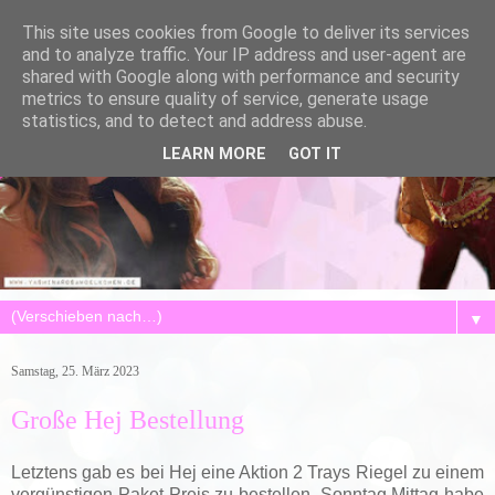
This site uses cookies from Google to deliver its services
and to analyze traffic. Your IP address and user-agent are
shared with Google along with performance and security
metrics to ensure quality of service, generate usage
statistics, and to detect and address abuse.
LEARN MORE
GOT IT
▼
Samstag, 25. März 2023
Große Hej Bestellung
Letztens gab es bei Hej eine Aktion 2 Trays Riegel zu einem
vergünstigen Paket-Preis zu bestellen. Sonntag Mittag habe