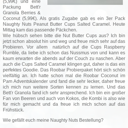
(5,99€) und eine
Packung Bett'r
Granola Berries &
Coconut (5,99€). Als gratis Zugabe gab es ein 3er Pack
Naughty Nuts Peanut Butter Cups Salted Caramel. Heute
Mittag kam das passende Päckchen.
Wie hübsch sehen bitte die Nut Butter Cups aus? Ich bin
jetzt schon absolut hin und weg und freue mich sehr auf das
Probieren. Vor allem natürlich auf die Cups Raspberry
Rumble, da liebe ich schon das Nussmus von und kann es
kaum erwarten die abends auf der Couch zu naschen. Aber
auch die Cups Salted Caramel klingen gut, daher is das ein
perfektes Goodie. Das Roobar Probierpaket hört sich schön
vielfältig an. Ich hatte schon mal die Roobar Coconut im
Pam Adventskalender und fand die sehr lecker, daher freue
ich mich nun weitere Sorten kennen zu lernen. Und das
Bett'r Granola fand ich sehr ansprechend. Ich bin ein großer
Fan von Beeren und auch von Kokos, die Kombi is also wie
für mich gemacht und da freue ich mich schon auf das
Frühstück.
Wie gefällt euch meine Naughty Nuts Bestellung?