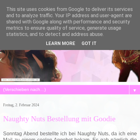
This site uses cookies from Google to deliver its services
and to analyze traffic. Your IP address and user-agent are
shared with Google along with performance and security
metrics to ensure quality of service, generate usage
statistics, and to detect and address abuse.
LEARN MORE
GOT IT
▼
Freitag, 2. Februar 2024
Naughty Nuts Bestellung mit Goodie
Sonntag Abend bestellte ich bei Naughty Nuts, da ich eine
Mail zu einem coolen Angebot bekam. Es gab nämlich die