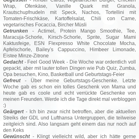
Wrap, Ofenkäse, Vanille Quark mit Granola,
Krautschupfnudeln mit Speck, Nachos, Tortellini mit
Tomaten-Frischkäse, Kartoffelsalat, Chili con Carne,
vegetarisches Focaccia, Bircher Müsli
Getrunken
- Actimel, Protein Mango Smoothie, Tee,
Maracuja-Schorle, Kirsch-Schorle
, Sprite, Sugar Mami
Kaktusfeige
, ESN Flexpresso White Chocolate Mocha,
Apfelschorle, Bailey's Cappuccino, Himbeer Limonade,
Eistee Minze-Zitrone
Gedacht
- Feel Good Week - Die Woche war ordentlich voll
gepackt, aber mit lauter tollen Dingen wie Pub Quiz, Zumba,
Opa besuchen, Kino, Basketball und Geburtstags-Feier
Gefreut
- Über meine Geburtstags-Geschenke. Letzte
Woche gab es schon ein tolles Geschenk von Mama und
heute gab es coole und echt verrückte Geschenke von
meinen Freunden. Werde ich die Tage direkt mal verbloggen
:)
Geärgert
- Ich bin zwar nicht betroffen, aber die aktuellen
Streiks der GDL und Lufthansa Untergruppen, die teilweise
zeitgleich sind. Also langsam geht einem das nur noch auf
den Keks
Gewünscht
- Klingt vielleicht wild, aber ich hätte gerne