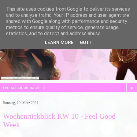
This site uses cookies from Google to deliver its services
and to analyze traffic. Your IP address and user-agent are
shared with Google along with performance and security
metrics to ensure quality of service, generate usage
statistics, and to detect and address abuse.
LEARN MORE
GOT IT
▼
Sonntag, 10. März 2024
Wochenrückblick KW 10 - Feel Good
Week