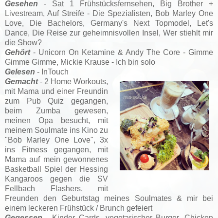
Gesehen
- Sat 1 Frühstücksfernsehen, Big Brother +
Livestream, Auf Streife - Die Spezialisten, Bob Marley One
Love, Die Bachelors, Germany's Next Topmodel, Let's
Dance, Die Reise zur geheimnisvollen Insel, Wer stiehlt mir
die Show?
Gehört
- Unicorn On Ketamine & Andy The Core - Gimme
Gimme Gimme, Mickie Krause - Ich bin solo
Gelesen
- InTouch
Gemacht
- 2 Home Workouts,
mit Mama und einer Freundin
zum Pub Quiz gegangen,
beim Zumba gewesen,
meinen Opa besucht, mit
meinem Soulmate ins Kino zu
"Bob Marley One Love", 3x
ins Fitness gegangen, mit
Mama auf mein gewonnenes
Basketball Spiel der Hessing
Kangaroos gegen die SV
Fellbach Flashers, mit
Freunden den Geburtstag meines Soulmates & mir bei
einem leckeren Frühstück / Brunch gefeiert
Gegessen
- Kinder Cards, vegetarischer Burger, Chicken