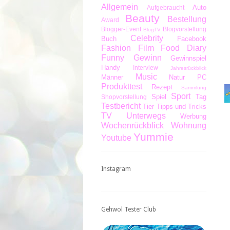
Allgemein
Auto
Aufgebraucht
Beauty
Bestellung
Award
Blogger-Event
Blogvorstellung
BlogTV
Celebrity
Buch
Facebook
Fashion
Film
Food Diary
Funny
Gewinn
Gewinnspiel
Handy
Interview
Jahresrückblick
Music
Männer
Natur
PC
Produkttest
Rezept
Sammlung
Sport
Spiel
Tag
Shopvorstellung
Testbericht
Tier
Tipps und Tricks
TV
Unterwegs
Werbung
Wochenrückblick
Wohnung
Yummie
Youtube
Instagram
Gehwol Tester Club