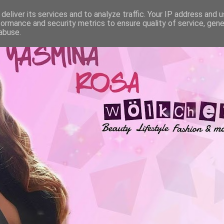
deliver its services and to analyze traffic. Your IP address and 
formance and security metrics to ensure quality of service, gen
abuse.