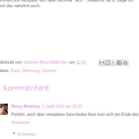
ommen und verspätet sich aber nochmal *lach*. Sobald es da is, zeige ich
uch das natürlich auch.
ekritzelt von
Yasmina Rosa Wölkchen
um
11:53
abels:
Buch
,
Wohnung
,
Yummie
4 Kommentare:
Romy Matthias
3. April 2024 um 11:42
Perfekt, auch über verspätete Geschenke freut man sich am Ende do
Antworten
Antworten