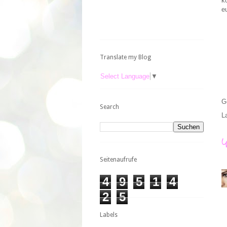
k
e
Translate my Blog
Select Language
▼
G
Search
L
Seitenaufrufe
4
9
5
1
4
2
5
Labels