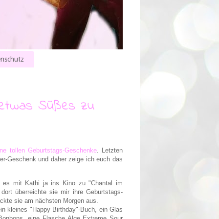
nschutz
 etwas Süßes zu
ne tollen Geburtstags-Geschenke
. Letzten
er-Geschenk und daher zeige ich euch das
es mit Kathi ja ins Kino zu "Chantal im
dort überreichte sie mir ihre Geburtstags-
ckte sie am nächsten Morgen aus.
in kleines "Happy Birthday"-Buch, ein Glas
Bonbons, eine Flasche Alge Extreme Sour