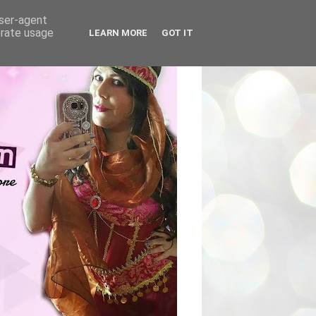
user-agent
erate usage
LEARN MORE
GOT IT