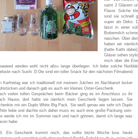
samt 2 Gläsern u
Flavor. Solche kl
sind sie schnell 
super als Deko. 
lässt in einer sü
Buttermilch schme
naschen. Über den
haben wir nämlic
(hatte Kathi dabei
Gläser sehen styl
mich über die Erwe
eaweed werden wohl nicht allzu lange überlegen. Ich liebe solche Noriblät
elüste nach Sushi :D Die sind ein toller Snack für den nächsten Filmabend.
n Karfreitag war ich traditionell mit meinem Julchen im Nachbarort lecker
rühstücken und danach gab es auch ein kleines Oster-Geschenk.
ach vielen tollen Gesprächen beim Bäcker ging es im Anschluss zu ihr
ach Hause, dort hatte sie nämlich mein Geschenk liegen lassen. Sie
chenkte mir ein Duplo White Big Pack. Sie weiß genau wie sehr ich Duplo
hite liebe und dachte sich daher muss es auch eine große Packung sein.
ie werde ich mir im Sommer nach und nach gönnen, damit ich lange was
avon habe.
S: Ein Geschenk kommt noch, das sollte letzte Woche bzw. heute