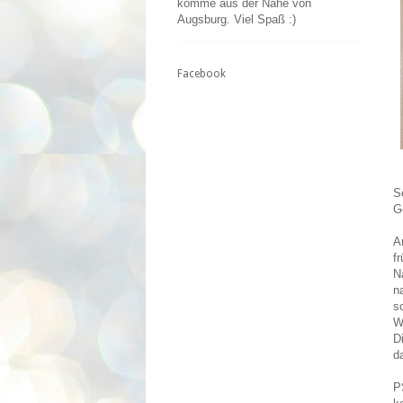
komme aus der Nähe von
Augsburg. Viel Spaß :)
Facebook
S
G
A
f
N
n
s
W
D
d
P