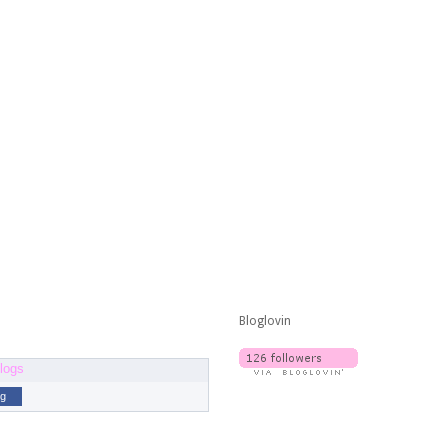
Bloglovin
og