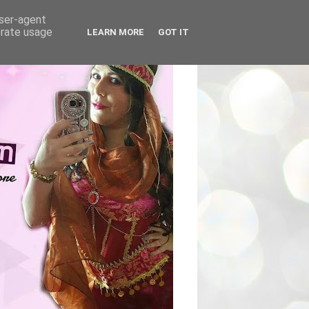
user-agent
erate usage
LEARN MORE
GOT IT