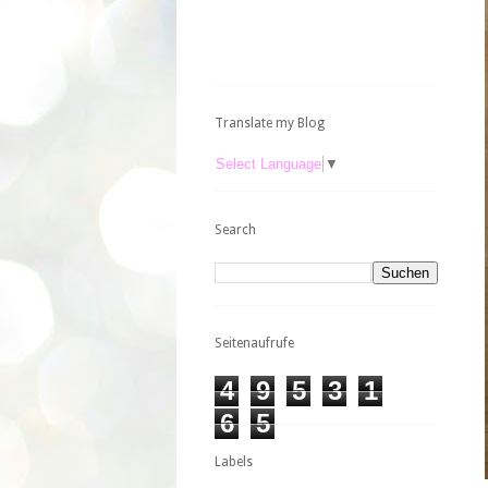
Translate my Blog
Select Language
▼
Search
Seitenaufrufe
4
9
5
3
1
6
5
Labels