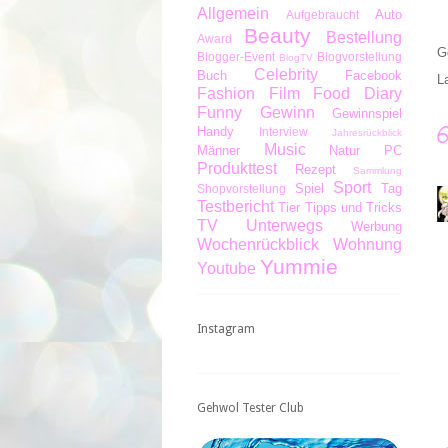
Allgemein
Auto
Aufgebraucht
Beauty
Bestellung
Award
G
Blogger-Event
Blogvorstellung
BlogTV
Celebrity
Buch
Facebook
L
Fashion
Film
Food Diary
Funny
Gewinn
Gewinnspiel
Handy
Interview
Jahresrückblick
Music
Männer
Natur
PC
Produkttest
Rezept
Sammlung
Sport
Spiel
Tag
Shopvorstellung
Testbericht
Tier
Tipps und Tricks
TV
Unterwegs
Werbung
Wochenrückblick
Wohnung
Yummie
Youtube
Instagram
Gehwol Tester Club