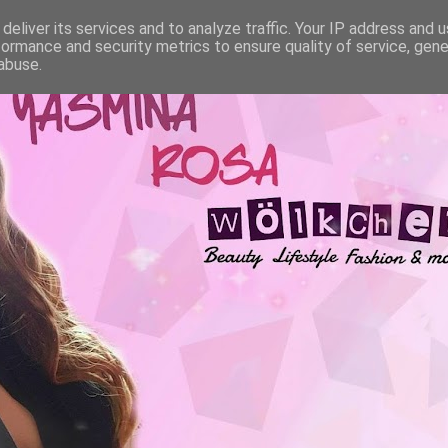
deliver its services and to analyze traffic. Your IP address and 
formance and security metrics to ensure quality of service, gen
abuse.