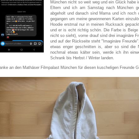
München nicht so weit weg und ein Glück habe i
Eltern und ich am Samstag nach München gef
abgeholt und danach sind Mama und ich noch d
gegangen um meine gewonnenen Karten einzulö
Hoodie erstmal nur in meinen Rucksack gepackt 
und er is echt richtig schön. Die Farbe is Beig
nicht so sieht), vorne drauf sind drei imaginäre F
und auf der Rückseite steht "Imaginäre Freunde"
etwas enger geschnitten is, aber so sind die 
nochmal etwas kälter sein, werde ich ihn einw
Schrank bis Herbst / Winter landen.
anke an den Mathäser Filmpalast München für diesen kuscheligen Freunde G