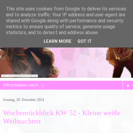
This site uses cookies from Google to deliver its services
and to analyze traffic. Your IP address and user-agent are
shared with Google along with performance and security
metrics to ensure quality of service, generate usage
statistics, and to detect and address abuse.
LEARN MORE
GOT IT
▼
Sonntag, 29. Dezember 2024
Wochenrückblick KW 52 - Kleine weiße
Weihnachten