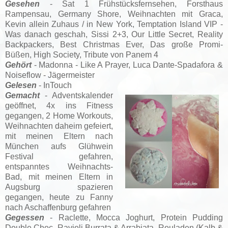
Gesehen
- Sat 1 Frühstücksfernsehen, Forsthaus
Rampensau, Germany Shore, Weihnachten mit Graca,
Kevin allein Zuhaus / in New York, Temptation Island VIP -
Was danach geschah, Sissi 2+3, Our Little Secret, Reality
Backpackers, Best Christmas Ever, Das große Promi-
Büßen, High Society, Tribute von Panem 4
Gehört
- Madonna - Like A Prayer, Luca Dante-Spadafora &
Noiseflow - Jägermeister
Gelesen
- InTouch
Gemacht
- Adventskalender
geöffnet, 4x ins Fitness
gegangen, 2 Home Workouts,
Weihnachten daheim gefeiert,
mit meinen Eltern nach
München aufs Glühwein
Festival gefahren,
entspanntes Weihnachts-
Bad, mit meinen Eltern in
Augsburg spazieren
gegangen, heute zu Fanny
nach Aschaffenburg gefahren
Gegessen
- Raclette, Mocca Joghurt, Protein Pudding
Double Choc, Ravioli Burrata & Arrabiata, Rouladen (Kalb &