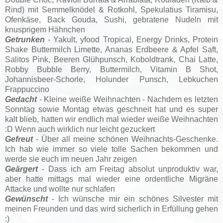
Rind) mit Semmelknödel & Rotkohl, Spekulatius Tiramisu,
Ofenkäse, Back Gouda, Sushi, gebratene Nudeln mit
knusprigem Hähnchen
Getrunken
- Yakult, yfood Tropical, Energy Drinks, Protein
Shake Buttermilch Limette, Ananas Erdbeere & Apfel Saft,
Salitos Pink, Beeren Glühpunsch, Koboldtrank, Chai Latte,
Robby Bubble Berry, Buttermilch, Vitamin B Shot,
Johannisbeer-Schorle, Holunder Punsch, Lebkuchen
Frappuccino
Gedacht
- Kleine weiße Weihnachten - Nachdem es letzten
Sonntag sowie Montag etwas geschneit hat und es super
kalt blieb, hatten wir endlich mal wieder weiße Weihnachten
:D Wenn auch wirklich nur leicht gezuckert
Gefreut
- Über all meine schönen Weihnachts-Geschenke.
Ich hab wie immer so viele tolle Sachen bekommen und
werde sie euch im neuen Jahr zeigen
Geärgert
- Dass ich am Freitag absolut unproduktiv war,
aber hatte mittags mal wieder eine ordentliche Migräne
Attacke und wollte nur schlafen
Gewünscht
- Ich wünsche mir ein schönes Silvester mit
meinen Freunden und das wird sicherlich in Erfüllung gehen
:)