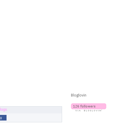
Bloglovin
og