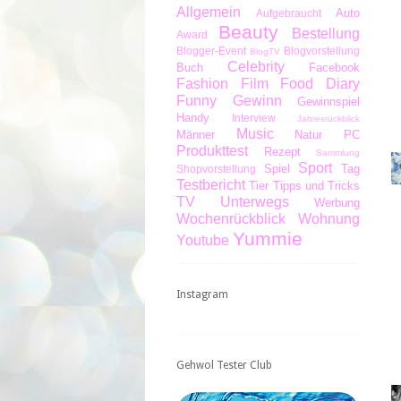
Allgemein
Auto
Aufgebraucht
Beauty
Bestellung
Award
Blogger-Event
Blogvorstellung
BlogTV
Celebrity
Buch
Facebook
Fashion
Film
Food Diary
Funny
Gewinn
Gewinnspiel
Handy
Interview
Jahresrückblick
Music
Männer
Natur
PC
Produkttest
Rezept
Sammlung
Sport
Spiel
Tag
Shopvorstellung
Testbericht
Tier
Tipps und Tricks
TV
Unterwegs
Werbung
Wochenrückblick
Wohnung
Yummie
Youtube
Instagram
Gehwol Tester Club