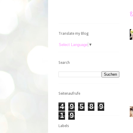
Translate my Blog
Select Language
▼
Search
Seitenaufrufe
4
9
5
8
9
1
9
Labels