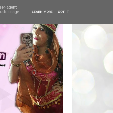
user-agent
erate usage
LEARN MORE
GOT IT