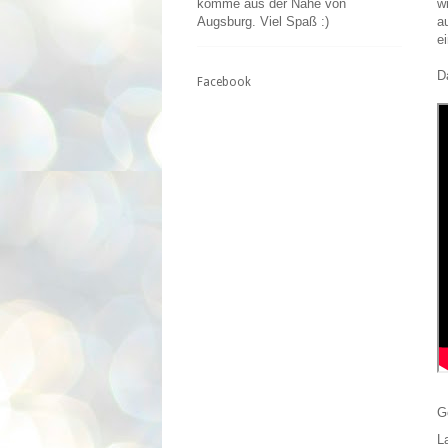
w
komme aus der Nähe von
a
Augsburg. Viel Spaß :)
e
D
Facebook
G
L