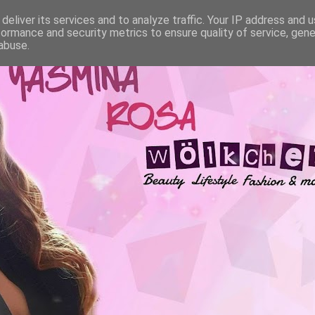
deliver its services and to analyze traffic. Your IP address and 
formance and security metrics to ensure quality of service, gen
abuse.