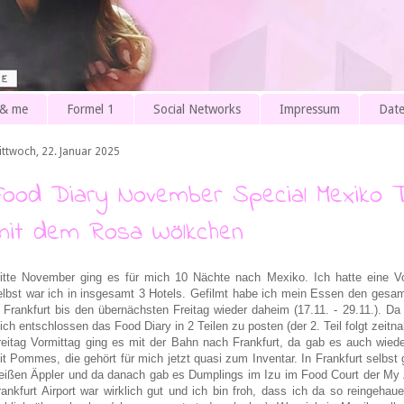
 & me
Formel 1
Social Networks
Impressum
Date
ittwoch, 22. Januar 2025
Food Diary November Special Mexiko T
mit dem Rosa Wölkchen
itte November ging es für mich 10 Nächte nach Mexiko. Ich hatte eine Vo
elbst war ich in insgesamt 3 Hotels. Gefilmt habe ich mein Essen den gesa
n Frankfurt bis den übernächsten Freitag wieder daheim (17.11. - 29.11.). Da
ich entschlossen das Food Diary in 2 Teilen zu posten (der 2. Teil folgt zeitna
reitag Vormittag ging es mit der Bahn nach Frankfurt, da gab es auch wie
it Pommes, die gehört für mich jetzt quasi zum Inventar. In Frankfurt selbst
eißen Äppler und da danach gab es Dumplings im Izu im Food Court der My Z
rankfurt Airport war wirklich gut und ich bin froh, dass ich da so reinge