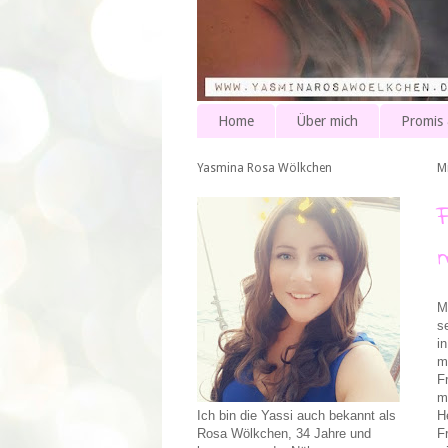
Home
Über mich
Promis
Yasmina Rosa Wölkchen
M
M
s
i
m
F
m
H
Ich bin die Yassi auch bekannt als
F
Rosa Wölkchen, 34 Jahre und