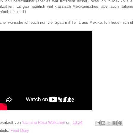
irklich überschaubar (aber es war trotzdem lecker). Was ich in Mexiko all
ufzählen. Es gab natürlich viel klassisch Mexikanisches, aber auch Italien
infach selbst :D
aher wünsche ich euch nun viel Spaß mit Teil 1 aus Mexiko. Ich freue mich 
ekritzelt von
Yasmina Rosa Wölkchen
um
13:24
abels:
Food Diary