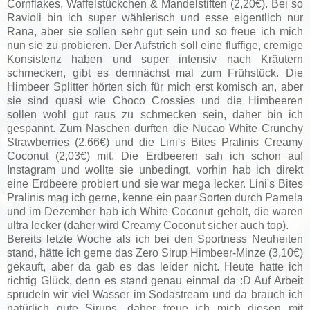
Cornflakes, Waffelstückchen & Mandelstiften (2,20€). Bei so
Ravioli bin ich super wählerisch und esse eigentlich nur
Rana, aber sie sollen sehr gut sein und so freue ich mich
nun sie zu probieren. Der Aufstrich soll eine fluffige, cremige
Konsistenz haben und super intensiv nach Kräutern
schmecken, gibt es demnächst mal zum Frühstück. Die
Himbeer Splitter hörten sich für mich erst komisch an, aber
sie sind quasi wie Choco Crossies und die Himbeeren
sollen wohl gut raus zu schmecken sein, daher bin ich
gespannt. Zum Naschen durften die Nucao White Crunchy
Strawberries (2,66€) und die Lini's Bites Pralinis Creamy
Coconut (2,03€) mit. Die Erdbeeren sah ich schon auf
Instagram und wollte sie unbedingt, vorhin hab ich direkt
eine Erdbeere probiert und sie war mega lecker. Lini's Bites
Pralinis mag ich gerne, kenne ein paar Sorten durch Pamela
und im Dezember hab ich White Coconut geholt, die waren
ultra lecker (daher wird Creamy Coconut sicher auch top).
Bereits letzte Woche als ich bei den Sportness Neuheiten
stand, hätte ich gerne das Zero Sirup Himbeer-Minze (3,10€)
gekauft, aber da gab es das leider nicht. Heute hatte ich
richtig Glück, denn es stand genau einmal da :D Auf Arbeit
sprudeln wir viel Wasser im Sodastream und da brauch ich
natürlich gute Sirups, daher freue ich mich diesen mit