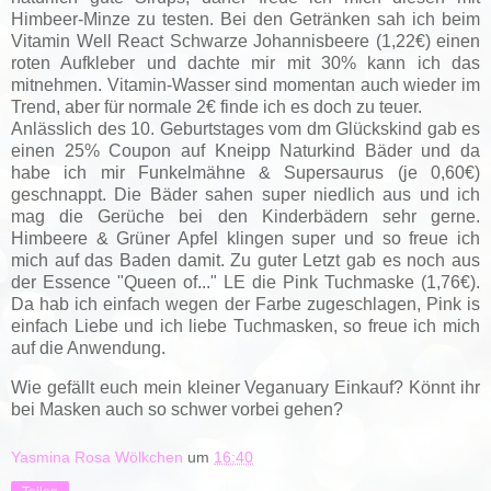
Himbeer-Minze zu testen. Bei den Getränken sah ich beim
Vitamin Well React Schwarze Johannisbeere (1,22€) einen
roten Aufkleber und dachte mir mit 30% kann ich das
mitnehmen. Vitamin-Wasser sind momentan auch wieder im
Trend, aber für normale 2€ finde ich es doch zu teuer.
Anlässlich des 10. Geburtstages vom dm Glückskind gab es
einen 25% Coupon auf Kneipp Naturkind Bäder und da
habe ich mir Funkelmähne & Supersaurus (je 0,60€)
geschnappt. Die Bäder sahen super niedlich aus und ich
mag die Gerüche bei den Kinderbädern sehr gerne.
Himbeere & Grüner Apfel klingen super und so freue ich
mich auf das Baden damit. Zu guter Letzt gab es noch aus
der Essence "Queen of..." LE die Pink Tuchmaske (1,76€).
Da hab ich einfach wegen der Farbe zugeschlagen, Pink is
einfach Liebe und ich liebe Tuchmasken, so freue ich mich
auf die Anwendung.
Wie gefällt euch mein kleiner Veganuary Einkauf? Könnt ihr
bei Masken auch so schwer vorbei gehen?
Yasmina Rosa Wölkchen
um
16:40