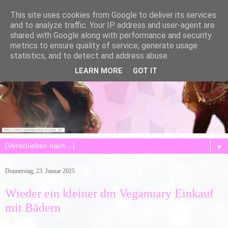
This site uses cookies from Google to deliver its services
and to analyze traffic. Your IP address and user-agent are
shared with Google along with performance and security
metrics to ensure quality of service, generate usage
statistics, and to detect and address abuse.
LEARN MORE
GOT IT
▼
Donnerstag, 23. Januar 2025
Wieder ein kleiner dm Veganuary Einkauf
mit Bädern