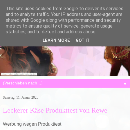
This site uses cookies from Google to deliver its services
and to analyze traffic. Your IP address and user-agent are
shared with Google along with performance and security
metrics to ensure quality of service, generate usage
statistics, and to detect and address abuse.
LEARN MORE
GOT IT
▼
Samstag, 11. Januar 2025
Leckerer Käse Produkttest von Rewe
Werbung wegen Produkttest