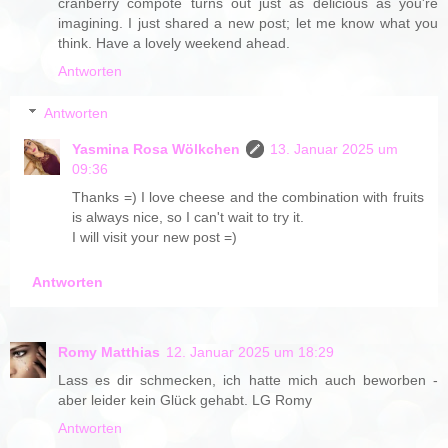
cranberry compote turns out just as delicious as you're
imagining. I just shared a new post; let me know what you
think. Have a lovely weekend ahead.
Antworten
Antworten
Yasmina Rosa Wölkchen
13. Januar 2025 um
09:36
Thanks =) I love cheese and the combination with fruits
is always nice, so I can't wait to try it.
I will visit your new post =)
Antworten
Romy Matthias
12. Januar 2025 um 18:29
Lass es dir schmecken, ich hatte mich auch beworben -
aber leider kein Glück gehabt. LG Romy
Antworten