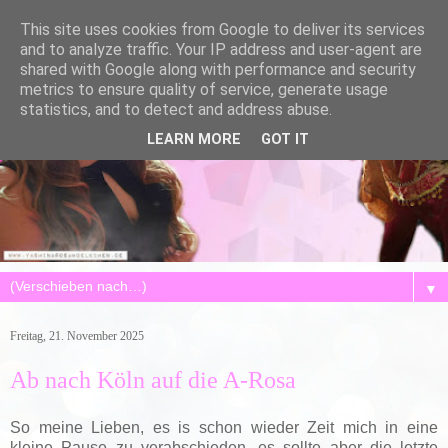
This site uses cookies from Google to deliver its services
and to analyze traffic. Your IP address and user-agent are
shared with Google along with performance and security
metrics to ensure quality of service, generate usage
statistics, and to detect and address abuse.
LEARN MORE
GOT IT
▼
Freitag, 21. November 2025
Ab nach Köln auf die A-Rosa
So meine Lieben, es is schon wieder Zeit mich in eine
kleine Pause zu verabschieden, es sollte aber die letzte