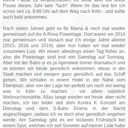
Pause dieses Jahr sein *lach*. Wenn ihr das lest bin ich
schon seit ca. 8:48 Uhr auf dem Weg nach Köln - und sollte
auch bald ankommen.
Nach vielen Jahren geht es für Mama & mich mal wieder
gemeinsam auf die A-Rosa Powertage. Dort waren wir 2014
mal gemeinsam und danach war ich einige Jahre alleine
(2015, 2016 und 2019), aber nun hatten wir mal wieder
zusammen Lust. Wir reisen allerdings einen Tag früher an,
also die Powertage sind erst von Samstag auf Sonntag.
Aber mit der Bahn is es ja irgendwie immer dramatisch und
so können wir heute gemütlich ankommen, etwas in der
Stadt machen und morgen ganz gemütlich auf das Schiff
gehen. Wir schlafen in einem Hotel in der Nähe vom
Ebertplatz, also von der Lage her perfekt um noch ein wenig
was in Köln zu machen - vor allem natürlich
Weihnachtsmärkte. Allzu lange werden wir heute aber nicht
machen, ich bin leider seit dem Kontra K Konzert am
Dienstag und dem S-Bahn Drama in der Nacht
angeschlagen, sodass ich es doch eher gemütlich angehen
werde. Am Samstag gibt es ein leckeres Frühstück bei
einem Spot, welchen ich seit Sommer auf meiner Liste habe