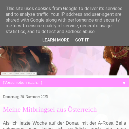
This site uses cookies from Google to deliver its services
and to analyze traffic. Your IP address and user-agent are
shared with Google along with performance and security
metrics to ensure quality of service, generate usage
statistics, and to detect and address abuse.
LEARN MORE
GOT IT
▼
Donnerstag, 20. November 2025
Meine Mitbringsel aus Österreich
Als ich letzte Woche auf der Donau mit der A-Rosa Bella
unterwegs war, habe ich natürlich auch ein paar