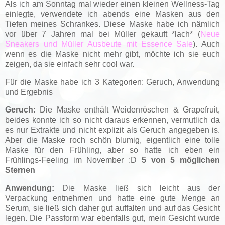
Als ich am Sonntag mal wieder einen kleinen Wellness-Tag
einlegte, verwendete ich abends eine Masken aus den
Tiefen meines Schrankes. Diese Maske habe ich nämlich
vor über 7 Jahren mal bei Müller gekauft *lach* (
Neue
Sneakers und Müller Ausbeute mit Essence Sale
). Auch
wenn es die Maske nicht mehr gibt, möchte ich sie euch
zeigen, da sie einfach sehr cool war.
Für die Maske habe ich 3 Kategorien: Geruch, Anwendung
und Ergebnis
Geruch:
Die Maske enthält Weidenröschen & Grapefruit,
beides konnte ich so nicht daraus erkennen, vermutlich da
es nur Extrakte und nicht explizit als Geruch angegeben is.
Aber die Maske roch schön blumig, eigentlich eine tolle
Maske für den Frühling, aber so hatte ich eben ein
Frühlings-Feeling im November :D
5 von 5 möglichen
Sternen
Anwendung:
Die Maske ließ sich leicht aus der
Verpackung entnehmen und hatte eine gute Menge an
Serum, sie ließ sich daher gut auffalten und auf das Gesicht
legen. Die Passform war ebenfalls gut, mein Gesicht wurde