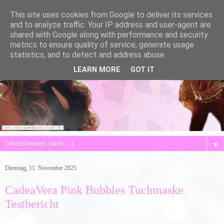
This site uses cookies from Google to deliver its services
and to analyze traffic. Your IP address and user-agent are
shared with Google along with performance and security
metrics to ensure quality of service, generate usage
statistics, and to detect and address abuse.
LEARN MORE
GOT IT
▼
Dienstag, 11. November 2025
CadeaVera Pink Bubbles Tuchmaske
Testbericht