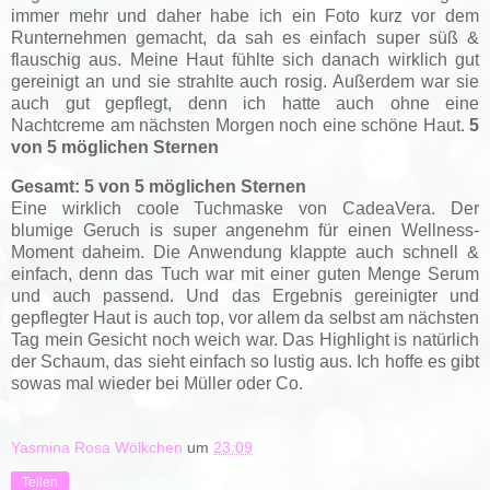
immer mehr und daher habe ich ein Foto kurz vor dem
Runternehmen gemacht, da sah es einfach super süß &
flauschig aus. Meine Haut fühlte sich danach wirklich gut
gereinigt an und sie strahlte auch rosig. Außerdem war sie
auch gut gepflegt, denn ich hatte auch ohne eine
Nachtcreme am nächsten Morgen noch eine schöne Haut.
5
von 5 möglichen Sternen
Gesamt: 5 von 5 möglichen Sternen
Eine wirklich coole Tuchmaske von CadeaVera. Der
blumige Geruch is super angenehm für einen Wellness-
Moment daheim. Die Anwendung klappte auch schnell &
einfach, denn das Tuch war mit einer guten Menge Serum
und auch passend. Und das Ergebnis gereinigter und
gepflegter Haut is auch top, vor allem da selbst am nächsten
Tag mein Gesicht noch weich war. Das Highlight is natürlich
der Schaum, das sieht einfach so lustig aus. Ich hoffe es gibt
sowas mal wieder bei Müller oder Co.
Yasmina Rosa Wölkchen
um
23:09
Teilen