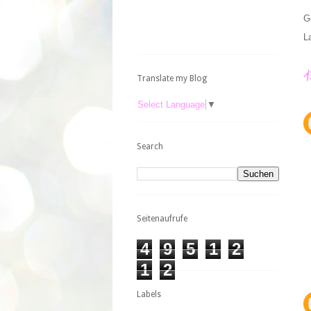
G
L
Translate my Blog
Select Language
▼
Search
Seitenaufrufe
4
9
5
1
2
1
2
Labels