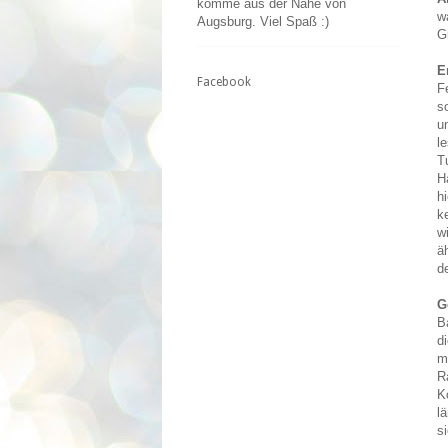
komme aus der Nähe von
w
Augsburg. Viel Spaß :)
G
E
Facebook
F
s
u
l
T
H
h
k
w
ä
d
G
B
d
m
R
K
l
s