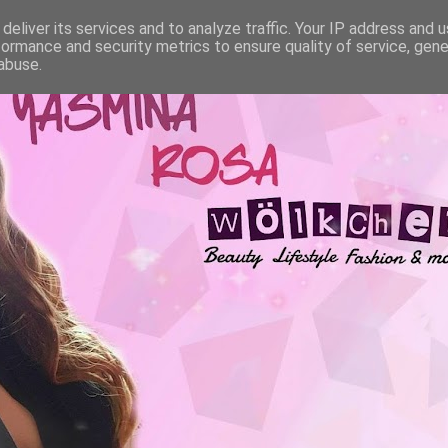
deliver its services and to analyze traffic. Your IP address and 
formance and security metrics to ensure quality of service, gen
abuse.