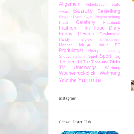
Allgemein
Auto
Aufgebraucht
Beauty
Bestellung
Award
Blogger-Event
Blogvorstellung
BlogTV
Celebrity
Buch
Facebook
Fashion
Film
Food Diary
Funny
Gewinn
Gewinnspiel
Handy
Interview
Jahresrückblick
Music
Männer
Natur
PC
Produkttest
Rezept
Sammlung
Sport
Spiel
Tag
Shopvorstellung
Testbericht
Tier
Tipps und Tricks
TV
Unterwegs
Werbung
Wochenrückblick
Wohnung
Yummie
Youtube
Instagram
Gehwol Tester Club