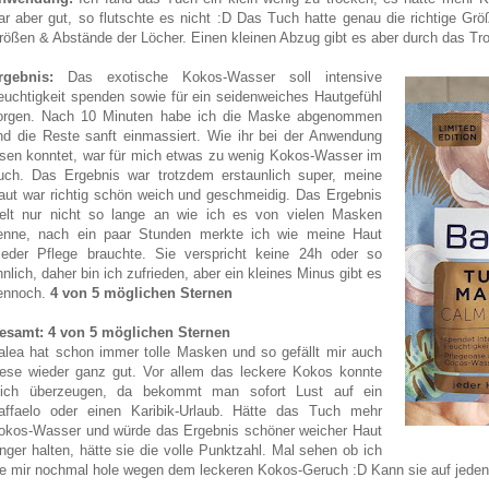
ar aber gut, so flutschte es nicht :D Das Tuch hatte genau die richtige Grö
rößen & Abstände der Löcher. Einen kleinen Abzug gibt es aber durch das T
rgebnis:
Das exotische Kokos-Wasser soll intensive
euchtigkeit spenden sowie für ein seidenweiches Hautgefühl
orgen. Nach 10 Minuten habe ich die Maske abgenommen
nd die Reste sanft einmassiert. Wie ihr bei der Anwendung
esen konntet, war für mich etwas zu wenig Kokos-Wasser im
uch. Das Ergebnis war trotzdem erstaunlich super, meine
aut war richtig schön weich und geschmeidig. Das Ergebnis
ielt nur nicht so lange an wie ich es von vielen Masken
enne, nach ein paar Stunden merkte ich wie meine Haut
ieder Pflege brauchte. Sie verspricht keine 24h oder so
hnlich, daher bin ich zufrieden, aber ein kleines Minus gibt es
ennoch.
4 von 5 möglichen Sternen
esamt: 4 von 5 möglichen Sternen
alea hat schon immer tolle Masken und so gefällt mir auch
iese wieder ganz gut. Vor allem das leckere Kokos konnte
ich überzeugen, da bekommt man sofort Lust auf ein
affaelo oder einen Karibik-Urlaub. Hätte das Tuch mehr
okos-Wasser und würde das Ergebnis schöner weicher Haut
änger halten, hätte sie die volle Punktzahl. Mal sehen ob ich
ie mir nochmal hole wegen dem leckeren Kokos-Geruch :D Kann sie auf jeden