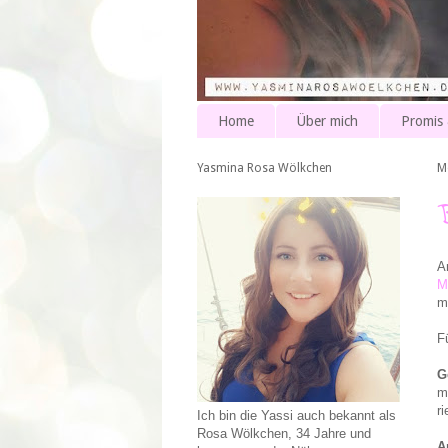
Home
Über mich
Promis
Yasmina Rosa Wölkchen
M
A
M
m
F
G
m
r
Ich bin die Yassi auch bekannt als
Rosa Wölkchen, 34 Jahre und
A