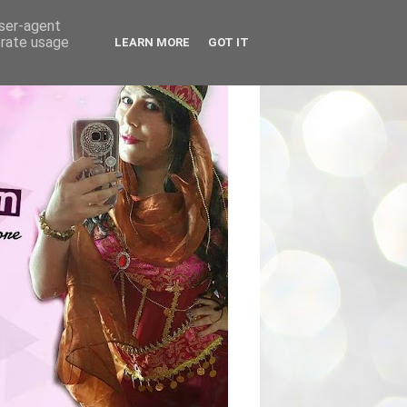
user-agent
erate usage
LEARN MORE
GOT IT