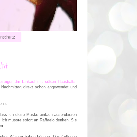
nschutz
ht
estriger dm Einkauf mit süßen Haushalts-
 Nachmittag direkt schon angewendet und
bnis
 dass ich diese Maske einfach ausprobieren
ich musste sofort an Raffaelo denken. Sie
nen
 Kokos-Wasser haben können. Das Auflegen