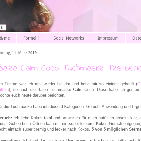
 & me
Formel 1
Social Networks
Impressum
Date
ontag, 11. März 2019
Balea Calm Coco Tuchmaske Testberic
m Freitag war ich mal wieder bei dm und habe mir so einiges gekauft (
G
itteln
), so auch die Balea Tuchmaske Calm Coco. Diese habe ich gestern
öchte euch heute darüber berichten.
ür die Tuchmaske habe ich diese 3 Kategorien: Geruch, Anwendung und Erge
eruch:
Ich liebe Kokos total und so war es für mich natürlich absolut klar,
uss. Schon beim Öffnen kam mir ein super leckerer Kokos-Geruch entgegen, 
iecht einfach super cremig und lecker nach Kokos.
5 von 5 möglichen Ster
nwendung:
Ich fand das Tuch ein klein wenig zu trocken, es hätte mehr