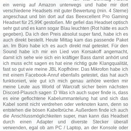
ein wenig auf Amazon unterwegs und habe mir dort
verschiedene Headsets mit guter Bewertung (min. 4 Sterne)
angeschaut und bin dort auf das Beexcellent Pro Gaming
Headset für 25,99€ gestoßen. Mir gefiel das Headset optisch
sehr gut und es kann sogar Blau leuchten (Rot hätte es auch
gegeben). Da ich den Preis absolut super fand, habe ich es
auch direkt bestellt. Heute Mittag kam das passende Paket
an. Im Büro habe ich es auch direkt mal getestet. Für den
Sound habe ich mir ein Lied von Korsakoff angemacht,
damit ich sehe wie sich ein kräftiger Bass damit anhört und
ich muss echt sagen es hat eine richtig gute Klangqualität,
fast so gut wie meine JBL Kopfhörer. Das Mikrofon habe ich
mit einem Facebook-Anruf ebenfalls getestet, das hat auch
funktioniert, wie gut ich mich genau anhöre werden mir
meine Leute aus World of Warcraft sicher beim nächsten
Discord-Plausch sagen :D Was ich auch super finde is, dass
es eine geflochtene Kabelummantelung hat und sich das
Kabel somit nicht verdrehen oder verknoten kann, denn so
entstehen die bösen Kabelbrüche. Außerdem finde ich auch
die Anschlussmöglichkeiten super, man kann das Headset
durch einen Adapter und diverste Stecker überall
verwenden, egal ob am PC / Laptop, an der Konsole oder