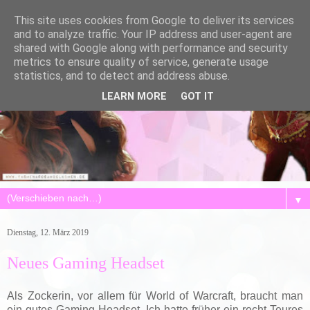
This site uses cookies from Google to deliver its services
and to analyze traffic. Your IP address and user-agent are
shared with Google along with performance and security
metrics to ensure quality of service, generate usage
statistics, and to detect and address abuse.
LEARN MORE
GOT IT
▼
Dienstag, 12. März 2019
Neues Gaming Headset
Als Zockerin, vor allem für World of Warcraft, braucht man
ein gutes Gaming Headset. Ich hatte früher ein recht Teures