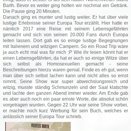
Barth. Bevor es weiter ging holten wir nochmal ein Getränk.
Die Pause ging 20 Minuten.
Danach ging es munter und lustig weiter.
Er hat über viele
lustige Erlebnisse seiner Europa Tour erzählt. Hier hatte er
nämlich 2017 eine Reise mit seinem Lebensgefährten
gemacht und sich von seinen 20.000 Fans durch Europa
leiten lassen. Dort gab es so einige lustige Begegnungen
mit Italienern und witzigen Campern. So ein Road Trip wäre
ja auch echt mal was für mich :P Wie ihr lesen könnt hat er
einen Lebensgefährten, da hat er auch so einige Witze über
sich selbst als Homosexuellen gemacht - seine
Beschreibungen hierzu waren genial. Finde es eh gut, wenn
man über sich selbst lachen kann und nicht alles so ernst
nimmt.
Seine Show war super abwechslungsreich und
witzig, musste ständig Schmunzeln und der Saal klatschte
und lachte den ganzen Abend immer wieder. Am Ende gab
es aber auch noch ein paar ernste Worte, die absolut schön
vorgetragen wurden.
Gegen 22 Uhr war seine Show vorbei,
er machte noch kurz Werbung für sein Buch, welches er
anlässlich seiner Europa Tour schrieb.