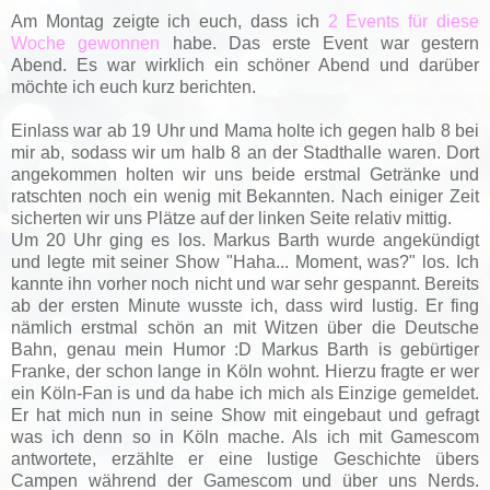
Am Montag zeigte ich euch, dass ich
2 Events für diese
Woche gewonnen
habe. Das erste Event war gestern
Abend. Es war wirklich ein schöner Abend und darüber
möchte ich euch kurz berichten.
Einlass war ab 19 Uhr und Mama holte ich gegen halb 8 bei
mir ab, sodass wir um halb 8 an der Stadthalle waren. Dort
angekommen holten wir uns beide erstmal Getränke und
ratschten noch ein wenig mit Bekannten. Nach einiger Zeit
sicherten wir uns Plätze auf der linken Seite relativ mittig.
Um 20 Uhr ging es los. Markus Barth wurde angekündigt
und legte mit seiner Show "Haha... Moment, was?" los. Ich
kannte ihn vorher noch nicht und war sehr gespannt. Bereits
ab der ersten Minute wusste ich, dass wird lustig. Er fing
nämlich erstmal schön an mit Witzen über die Deutsche
Bahn, genau mein Humor :D Markus Barth is gebürtiger
Franke, der schon lange in Köln wohnt. Hierzu fragte er wer
ein Köln-Fan is und da habe ich mich als Einzige gemeldet.
Er hat mich nun in seine Show mit eingebaut und gefragt
was ich denn so in Köln mache. Als ich mit Gamescom
antwortete, erzählte er eine lustige Geschichte übers
Campen während der Gamescom und über uns Nerds.