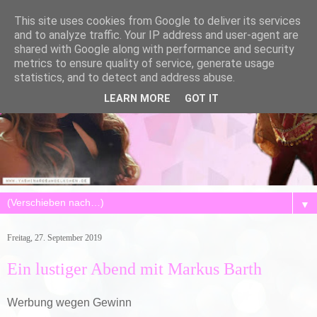
This site uses cookies from Google to deliver its services
and to analyze traffic. Your IP address and user-agent are
shared with Google along with performance and security
metrics to ensure quality of service, generate usage
statistics, and to detect and address abuse.
LEARN MORE
GOT IT
▼
Freitag, 27. September 2019
Ein lustiger Abend mit Markus Barth
Werbung wegen Gewinn