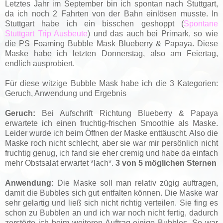
Letztes Jahr im September bin ich spontan nach Stuttgart,
da ich noch 2 Fahrten von der Bahn einlösen musste. In
Stuttgart habe ich ein bisschen geshoppt (
Spontane
Stuttgart Trip Ausbeute
) und das auch bei Primark, so wie
die PS Foaming Bubble Mask Blueberry & Papaya. Diese
Maske habe ich letzten Donnerstag, also am Feiertag,
endlich ausprobiert.
Für diese witzige Bubble Mask habe ich die 3 Kategorien:
Geruch, Anwendung und Ergebnis
Geruch:
Bei Aufschrift Richtung Blueberry & Papaya
erwartete ich einen fruchtig-frischen Smoothie als Maske.
Leider wurde ich beim Öffnen der Maske enttäuscht. Also die
Maske roch nicht schlecht, aber sie war mir persönlich nicht
fruchtig genug, ich fand sie eher cremig und habe da einfach
mehr Obstsalat erwartet *lach*.
3 von 5 möglichen Sternen
Anwendung:
Die Maske soll man relativ zügig auftragen,
damit die Bubbles sich gut entfalten können. Die Maske war
sehr gelartig und ließ sich nicht richtig verteilen. Sie fing es
schon zu Bubblen an und ich war noch nicht fertig, dadurch
zerstörte ich beim weiteren Auftrag einige Bubbles. So war