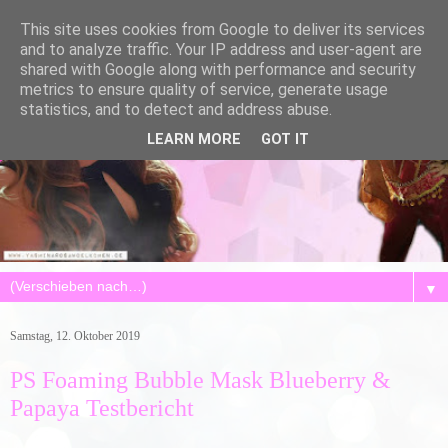
This site uses cookies from Google to deliver its services
and to analyze traffic. Your IP address and user-agent are
shared with Google along with performance and security
metrics to ensure quality of service, generate usage
statistics, and to detect and address abuse.
LEARN MORE
GOT IT
▼
Samstag, 12. Oktober 2019
PS Foaming Bubble Mask Blueberry &
Papaya Testbericht