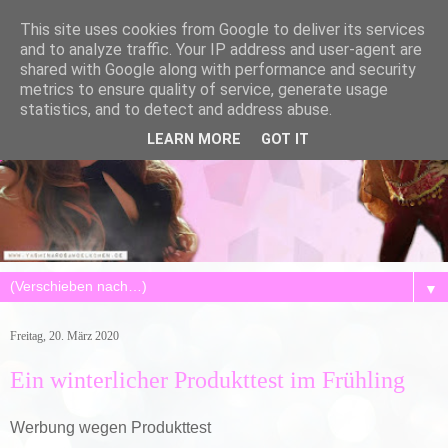
This site uses cookies from Google to deliver its services
and to analyze traffic. Your IP address and user-agent are
shared with Google along with performance and security
metrics to ensure quality of service, generate usage
statistics, and to detect and address abuse.
LEARN MORE
GOT IT
▼
Freitag, 20. März 2020
Ein winterlicher Produkttest im Frühling
Werbung wegen Produkttest