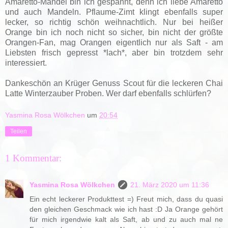
Amaretto-Mandel bin ich gespannt, denn ich liebe Amaretto
und auch Mandeln. Pflaume-Zimt klingt ebenfalls super
lecker, so richtig schön weihnachtlich. Nur bei heißer
Orange bin ich noch nicht so sicher, bin nicht der größte
Orangen-Fan, mag Orangen eigentlich nur als Saft - am
Liebsten frisch gepresst *lach*, aber bin trotzdem sehr
interessiert.
Dankeschön an Krüger Genuss Scout für die leckeren Chai
Latte Winterzauber Proben.
Wer darf ebenfalls schlürfen?
Yasmina Rosa Wölkchen
um
20:54
Teilen
1 Kommentar:
Yasmina Rosa Wölkchen
21. März 2020 um 11:36
Ein echt leckerer Produkttest =) Freut mich, dass du quasi
den gleichen Geschmack wie ich hast :D Ja Orange gehört
für mich irgendwie kalt als Saft, ab und zu auch mal ne