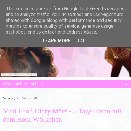
This site uses cookies from Google to deliver its services
and to analyze traffic. Your IP address and user-agent are
shared with Google along with performance and security
metrics to ensure quality of service, generate usage
statistics, and to detect and address abuse.
LEARN MORE
GOT IT
▼
Samstag, 21. März 2020
Mini Food Diary März - 5 Tage Essen mit
dem Rosa Wölkchen