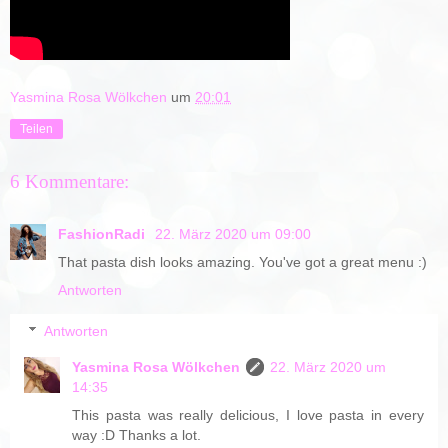
Yasmina Rosa Wölkchen
um
20:01
Teilen
6 Kommentare:
FashionRadi
22. März 2020 um 09:00
That pasta dish looks amazing. You've got a great menu :)
Antworten
Antworten
Yasmina Rosa Wölkchen
22. März 2020 um
14:35
This pasta was really delicious, I love pasta in every
way :D Thanks a lot.