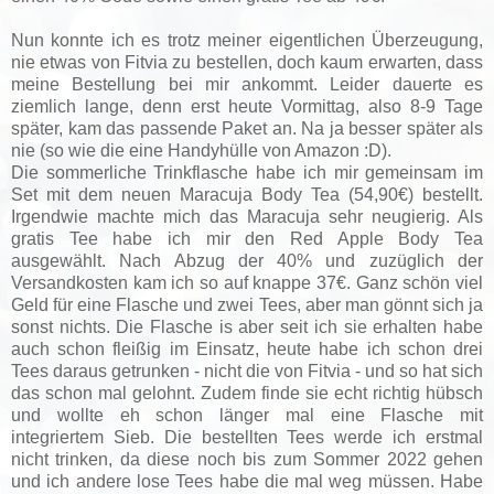
Nun konnte ich es trotz meiner eigentlichen Überzeugung,
nie etwas von Fitvia zu bestellen, doch kaum erwarten, dass
meine Bestellung bei mir ankommt. Leider dauerte es
ziemlich lange, denn erst heute Vormittag, also 8-9 Tage
später, kam das passende Paket an. Na ja besser später als
nie (so wie die eine Handyhülle von Amazon :D).
Die sommerliche Trinkflasche habe ich mir gemeinsam im
Set mit dem neuen Maracuja Body Tea (54,90€) bestellt.
Irgendwie machte mich das Maracuja sehr neugierig. Als
gratis Tee habe ich mir den Red Apple Body Tea
ausgewählt. Nach Abzug der 40% und zuzüglich der
Versandkosten kam ich so auf knappe 37€. Ganz schön viel
Geld für eine Flasche und zwei Tees, aber man gönnt sich ja
sonst nichts. Die Flasche is aber seit ich sie erhalten habe
auch schon fleißig im Einsatz, heute habe ich schon drei
Tees daraus getrunken - nicht die von Fitvia - und so hat sich
das schon mal gelohnt. Zudem finde sie echt richtig hübsch
und wollte eh schon länger mal eine Flasche mit
integriertem Sieb. Die bestellten Tees werde ich erstmal
nicht trinken, da diese noch bis zum Sommer 2022 gehen
und ich andere lose Tees habe die mal weg müssen. Habe