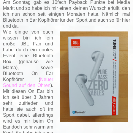
Am Sonntag gab es 10fach Payback Punkte bei Media
Markt und so habe ich mir einen kleinen Wunsch erfüllt, den
ich nun schon seit einigen Monaten hatte. Nämlich mal
Bluetooth In Ear Kopfhörer für den Sport und auch so für hier
und da.
Wie einige von euch
wissen bin ich ein
großer JBL Fan und
habe durch ein cooles
Event eine Bluetooth
Box (genauso wie
Mama), sowie
Bluetooth On Ear
Kopfhörer (
Neuer
Sound auf den Ohren
).
Mit diesen On Ear bin
ich seit über 3 Jahren
sehr zufrieden und
hatte sie auch oft im
Sport dabei, allerdings
wird es mir beim On
Ear doch sehr warm am
Kopf. So habe ich auch