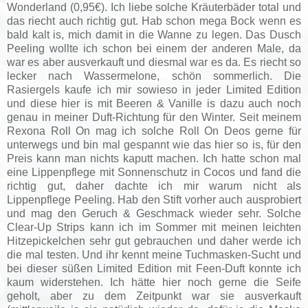
Wonderland (0,95€). Ich liebe solche Kräuterbäder total und
das riecht auch richtig gut. Hab schon mega Bock wenn es
bald kalt is, mich damit in die Wanne zu legen. Das Dusch
Peeling wollte ich schon bei einem der anderen Male, da
war es aber ausverkauft und diesmal war es da. Es riecht so
lecker nach Wassermelone, schön sommerlich. Die
Rasiergels kaufe ich mir sowieso in jeder Limited Edition
und diese hier is mit Beeren & Vanille is dazu auch noch
genau in meiner Duft-Richtung für den Winter. Seit meinem
Rexona Roll On mag ich solche Roll On Deos gerne für
unterwegs und bin mal gespannt wie das hier so is, für den
Preis kann man nichts kaputt machen. Ich hatte schon mal
eine Lippenpflege mit Sonnenschutz in Cocos und fand die
richtig gut, daher dachte ich mir warum nicht als
Lippenpflege Peeling. Hab den Stift vorher auch ausprobiert
und mag den Geruch & Geschmack wieder sehr. Solche
Clear-Up Strips kann ich im Sommer mit meinen leichten
Hitzepickelchen sehr gut gebrauchen und daher werde ich
die mal testen. Und ihr kennt meine Tuchmasken-Sucht und
bei dieser süßen Limited Edition mit Feen-Duft konnte ich
kaum widerstehen. Ich hätte hier noch gerne die Seife
geholt, aber zu dem Zeitpunkt war sie ausverkauft