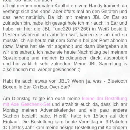
oft mit meinen normalen Kopfhörern vom Handy trainiert, da
verfängt sich das Kabel aber öfters mal an den Geräten und
das nervt natürlich. Da ich mit meinen JBL On Ear so
zufrieden bin, habe ich gesagt hole ich mir auch In Ear und
habe mir hier die JBL Tune220 (67,26€) in Weiß bestellt.
Gestern während ich arbeiten war, kamen sie an und so
musste ich sie heute mit dem Schein bei der Post abholen
(bzw. Mama hat sie mir abgeholt und dann übergeben als
wir uns sahen). Ich habe sie heute Nachmittag bei meinem
Spaziergang und meinen Erledigungen direkt ausprobiert
und bin wirklich sehr zufrieden. Meine JBL Sammlung is
also endlich mal wieder gewachsen :)
Habt ihr auch etwas von JBL? Wenn ja, was - Bluetooth
Boxen, In Ear, On Ear, Over Ear?
Am Dienstag zeigte ich euch meine
kleine dm Bestellung
mit Axe Geschenk-Set
und erzählte euch da, dass ich am
Montag meinen Adventskalender und ein paar andere
Sachen bestellt habe. Hierfür hatte ich 15fach auf den
Einkauf. Die Bestellung kam heute Vormittag in 3 Paketen
:D Letztes Jahr kam meine riesige Bestellung mit Kalendern