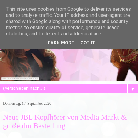
This site uses cookies from Google to deliver its services
and to analyze traffic. Your IP address and user-agent are
shared with Google along with performance and security
metrics to ensure quality of service, generate usage
statistics, and to detect and address abuse.
LEARN MORE
GOT IT
▼
Donnerstag, 17. September 2020
Neue JBL Kopfhörer von Media Markt &
große dm Bestellung