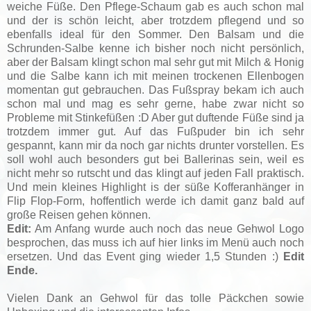
weiche Füße. Den Pflege-Schaum gab es auch schon mal
und der is schön leicht, aber trotzdem pflegend und so
ebenfalls ideal für den Sommer. Den Balsam und die
Schrunden-Salbe kenne ich bisher noch nicht persönlich,
aber der Balsam klingt schon mal sehr gut mit Milch & Honig
und die Salbe kann ich mit meinen trockenen Ellenbogen
momentan gut gebrauchen. Das Fußspray bekam ich auch
schon mal und mag es sehr gerne, habe zwar nicht so
Probleme mit Stinkefüßen :D Aber gut duftende Füße sind ja
trotzdem immer gut. Auf das Fußpuder bin ich sehr
gespannt, kann mir da noch gar nichts drunter vorstellen. Es
soll wohl auch besonders gut bei Ballerinas sein, weil es
nicht mehr so rutscht und das klingt auf jeden Fall praktisch.
Und mein kleines Highlight is der süße Kofferanhänger in
Flip Flop-Form, hoffentlich werde ich damit ganz bald auf
große Reisen gehen können.
Edit:
Am Anfang wurde auch noch das neue Gehwol Logo
besprochen, das muss ich auf hier links im Menü auch noch
ersetzen. Und das Event ging wieder 1,5 Stunden :)
Edit
Ende.
Vielen Dank an Gehwol für das tolle Päckchen sowie