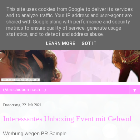
This site uses cookies from Google to deliver its services
and to analyze traffic. Your IP address and user-agent are
shared with Google along with performance and security
metrics to ensure quality of service, generate usage
statistics, and to detect and address abuse.
LEARN MORE
GOT IT
▼
Donnerstag, 22. Juli 2021
Interessantes Unboxing Event mit Gehwol
Werbung wegen PR Sample