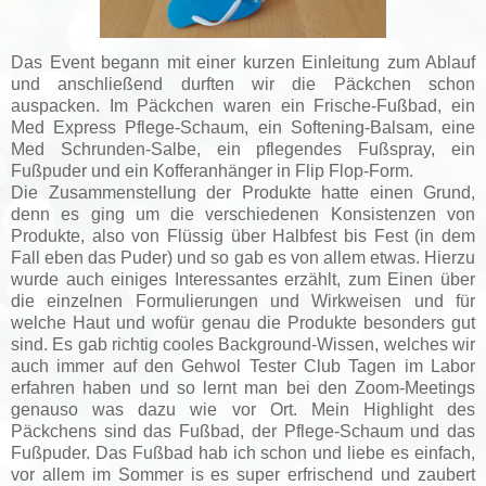
Das Event begann mit einer kurzen Einleitung zum Ablauf
und anschließend durften wir die Päckchen schon
auspacken. Im Päckchen waren ein Frische-Fußbad, ein
Med Express Pflege-Schaum, ein Softening-Balsam, eine
Med Schrunden-Salbe, ein pflegendes Fußspray, ein
Fußpuder und ein Kofferanhänger in Flip Flop-Form.
Die Zusammenstellung der Produkte hatte einen Grund,
denn es ging um die verschiedenen Konsistenzen von
Produkte, also von Flüssig über Halbfest bis Fest (in dem
Fall eben das Puder) und so gab es von allem etwas. Hierzu
wurde auch einiges Interessantes erzählt, zum Einen über
die einzelnen Formulierungen und Wirkweisen und für
welche Haut und wofür genau die Produkte besonders gut
sind. Es gab richtig cooles Background-Wissen, welches wir
auch immer auf den Gehwol Tester Club Tagen im Labor
erfahren haben und so lernt man bei den Zoom-Meetings
genauso was dazu wie vor Ort. Mein Highlight des
Päckchens sind das Fußbad, der Pflege-Schaum und das
Fußpuder. Das Fußbad hab ich schon und liebe es einfach,
vor allem im Sommer is es super erfrischend und zaubert