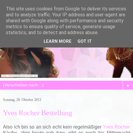
This site uses cookies from Google to deliver its services
and to analyze traffic. Your IP address and user-agent are
shared with Google along with performance and security
metrics to ensure quality of service, generate usage
statistics, and to detect and address abuse.
LEARN MORE
GOT IT
▼
Sonntag, 28. Oktober 2012
Yves Rocher Bestellung
Also ich bin so an sich echt kein regelmäßiger
Yves Rocher
Käufer, aber heute gab bzw. gibt es noch bis Mitternacht