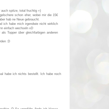
ch spitze, total fruchtig =)
gelschere schon eher, wobei mir die 15€
 aber hab ne Neue gebraucht.
d ich habe mich irgendwie nicht wirklich
ann einfach wechseln xD
or als Topper über gleichfarbigen anderen
rden :D
 habe ich nichts bestellt. Ich habe noch
eltier :D So ungefähr, finde ich klasse