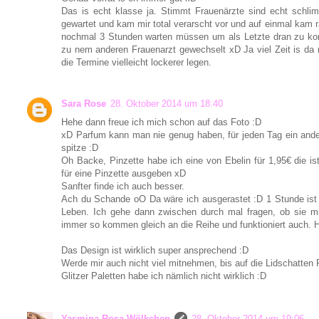
Das is echt klasse ja. Stimmt Frauenärzte sind echt schli
gewartet und kam mir total verarscht vor und auf einmal kam 
nochmal 3 Stunden warten müssen um als Letzte dran zu k
zu nem anderen Frauenarzt gewechselt xD Ja viel Zeit is da n
die Termine vielleicht lockerer legen.
Sara Rose
28. Oktober 2014 um 18:40
Hehe dann freue ich mich schon auf das Foto :D
xD Parfum kann man nie genug haben, für jeden Tag ein ander
spitze :D
Oh Backe, Pinzette habe ich eine von Ebelin für 1,95€ die is
für eine Pinzette ausgeben xD
Sanfter finde ich auch besser.
Ach du Schande oO Da wäre ich ausgerastet :D 1 Stunde ist m
Leben. Ich gehe dann zwischen durch mal fragen, ob sie 
immer so kommen gleich an die Reihe und funktioniert auch. 
Das Design ist wirklich super ansprechend :D
Werde mir auch nicht viel mitnehmen, bis auf die Lidschatten 
Glitzer Paletten habe ich nämlich nicht wirklich :D
Yasmina Rosa Wölkchen
28. Oktober 2014 um 19:06