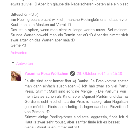
etwas zu viel :D Aber ich glaube die Nagelscheren kosten alle ein bis
Bitteschön <3 :-)
Ein Peeling beansprucht wirklich, manche Peelingkörner sind auch viel
Kauf man sich Masken auf Vorrat :D
Das ist ja spitze, wenn man nicht zu lange warten muss. Bei meine
Stunde Warten obwohl man ein Termin hat oO :D Aber der nimmt sich au
zwar ärgerlich das Warten aber naja :D
Gerne <3
Antworten
Antworten
Yasmina Rosa Wölkchen
28. Oktober 2014 um 15:10
Ja die sind echt immer flott =) Danke. Ja Foto kommt später
man dann einfach zuschlagen =) Ich hab zwar so viel Parfü
Preis. Stimmt 50ml sind echt ne Menge =) Die Parfüms von 
mein Erstes schon als Kind, so ein Apricot Parfüm und das h
Ge die is echt niedlich. Ja der Preis is happig, aber Nagels
gute möchte. Finds auch heftig da lagen daneben Pinzetten f
von Primark :D
Stimmt einige Peelingkörner sind total aggressiv, finde ich
Haut is zwar sehr robust, aber sanfter finde ich es besser.
Genau Vorrat is eh immer gut xD