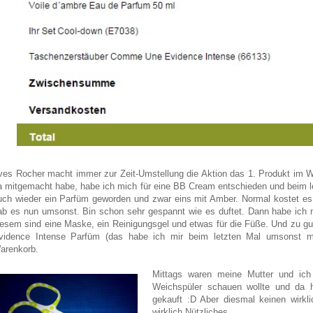
ves Rocher macht immer zur Zeit-Umstellung die Aktion das 1. Produkt im Wa
a mitgemacht habe, habe ich mich für eine BB Cream entschieden und beim le
uch wieder ein Parfüm geworden und zwar eins mit Amber. Normal kostet es 
ab es nun umsonst. Bin schon sehr gespannt wie es duftet. Dann habe ich mi
iesem sind eine Maske, ein Reinigungsgel und etwas für die Füße. Und zu g
vidence Intense Parfüm (das habe ich mir beim letzten Mal umsonst mit
arenkorb.
Mittags waren meine Mutter und ich
Weichspüler schauen wollte und da 
gekauft :D Aber diesmal keinen wirk
wirklich Nützliches.