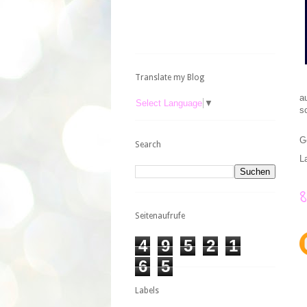
Translate my Blog
a
Select Language
▼
s
G
Search
L
Seitenaufrufe
4
9
5
2
1
6
5
Labels