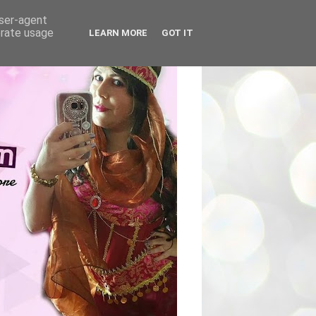
user-agent
erate usage
LEARN MORE
GOT IT