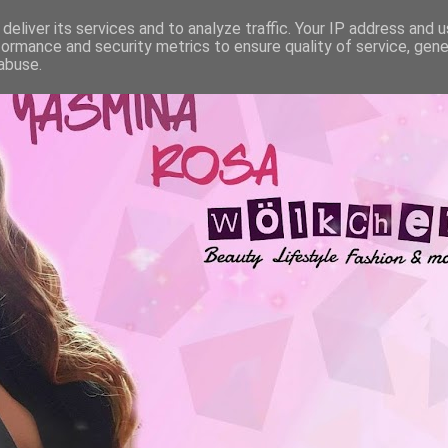
deliver its services and to analyze traffic. Your IP address and 
formance and security metrics to ensure quality of service, gen
abuse.