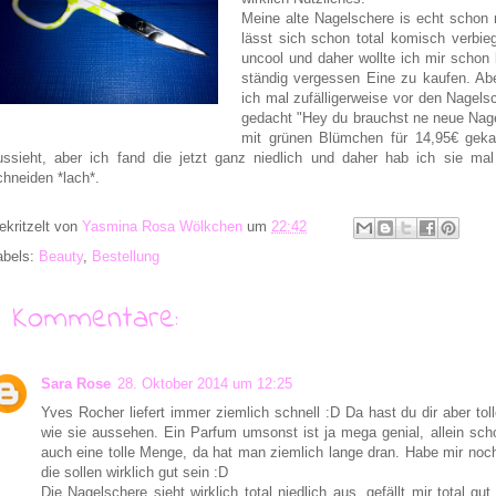
Meine alte Nagelschere is echt schon 
lässt sich schon total komisch verbi
uncool und daher wollte ich mir schon
ständig vergessen Eine zu kaufen. Abe
ich mal zufälligerweise vor den Nagels
gedacht "Hey du brauchst ne neue Nage
mit grünen Blümchen für 14,95€ gekau
ussieht, aber ich fand die jetzt ganz niedlich und daher hab ich sie 
chneiden *lach*.
ekritzelt von
Yasmina Rosa Wölkchen
um
22:42
abels:
Beauty
,
Bestellung
8 Kommentare:
Sara Rose
28. Oktober 2014 um 12:25
Yves Rocher liefert immer ziemlich schnell :D Da hast du dir aber t
wie sie aussehen. Ein Parfum umsonst ist ja mega genial, allein sc
auch eine tolle Menge, da hat man ziemlich lange dran. Habe mir noch
die sollen wirklich gut sein :D
Die Nagelschere sieht wirklich total niedlich aus, gefällt mir total g