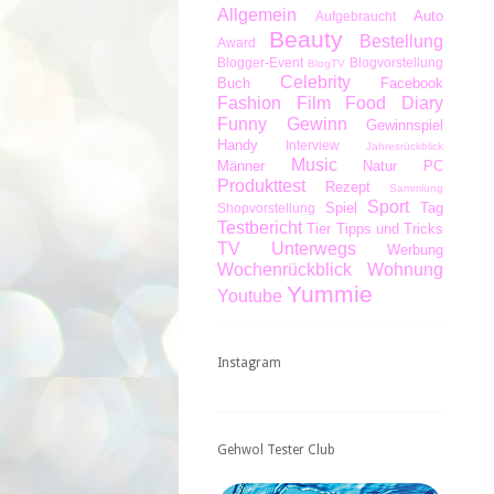
Allgemein
Auto
Aufgebraucht
Beauty
Bestellung
Award
Blogger-Event
Blogvorstellung
BlogTV
Celebrity
Buch
Facebook
Fashion
Film
Food Diary
Funny
Gewinn
Gewinnspiel
Handy
Interview
Jahresrückblick
Music
Männer
Natur
PC
Produkttest
Rezept
Sammlung
Sport
Spiel
Tag
Shopvorstellung
Testbericht
Tier
Tipps und Tricks
TV
Unterwegs
Werbung
Wochenrückblick
Wohnung
Yummie
Youtube
Instagram
Gehwol Tester Club