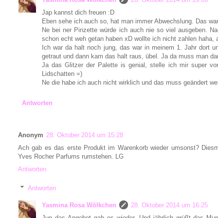
Jap kannst dich freuen :D
Eben sehe ich auch so, hat man immer Abwechslung. Das war au
Ne bei ner Pinzette würde ich auch nie so viel ausgeben. Na
schon echt weh getan haben xD wollte ich nicht zahlen haha,
Ich war da halt noch jung, das war in meinem 1. Jahr dort un
getraut und dann kam das halt raus, übel. Ja da muss man d
Ja das Glitzer der Palette is genial, stelle ich mir super v
Lidschatten =)
Ne die habe ich auch nicht wirklich und das muss geändert we
Antworten
Anonym
28. Oktober 2014 um 15:28
Ach gab es das erste Produkt im Warenkorb wieder umsonst? Diesmal
Yves Rocher Parfums rumstehen. LG
Antworten
Antworten
Yasmina Rosa Wölkchen
28. Oktober 2014 um 16:25
Jup das Angebot gab es wieder. Und jährlich grüßt das Murm