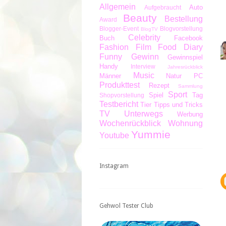
Allgemein
Auto
Aufgebraucht
Beauty
Bestellung
Award
Blogger-Event
Blogvorstellung
BlogTV
Celebrity
Buch
Facebook
Fashion
Film
Food Diary
Funny
Gewinn
Gewinnspiel
Handy
Interview
Jahresrückblick
Music
Männer
Natur
PC
Produkttest
Rezept
Sammlung
Sport
Spiel
Tag
Shopvorstellung
Testbericht
Tier
Tipps und Tricks
TV
Unterwegs
Werbung
Wochenrückblick
Wohnung
Yummie
Youtube
Instagram
Gehwol Tester Club