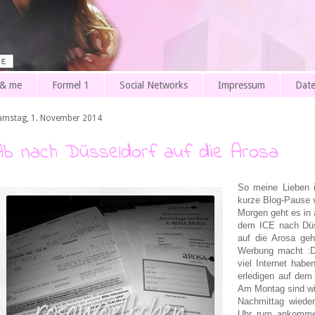
 & me
Formel 1
Social Networks
Impressum
Date
amstag, 1. November 2014
Ab nach Düsseldorf auf die Arosa
So meine Lieben 
kurze Blog-Pause 
Morgen geht es in 
dem ICE nach Düss
auf die Arosa geh
Werbung macht :D)
viel Internet hab
erledigen auf dem 
Am Montag sind wi
Nachmittag wieder
Uhr rum ankommen