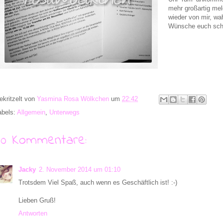
mehr großartig mel
wieder von mir, wa
Wünsche euch schö
ekritzelt von
Yasmina Rosa Wölkchen
um
22:42
abels:
Allgemein
,
Unterwegs
30 Kommentare:
Jacky
2. November 2014 um 01:10
Trotsdem Viel Spaß, auch wenn es Geschäftlich ist! :-)
Lieben Gruß!
Antworten