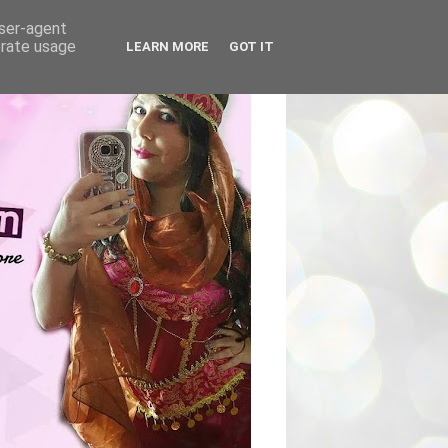
user-agent
erate usage
LEARN MORE
GOT IT