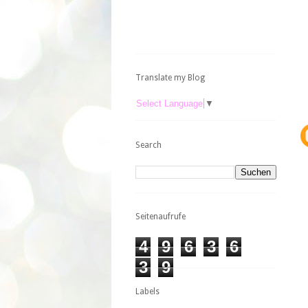
Translate my Blog
Select Language
▼
Search
Seitenaufrufe
4
9
6
3
6
3
9
Labels