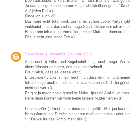
Eben das Leben is kurz, manchmal muss man sich was gönn
Ja das geizige kenne ich nur zu gut xD Ich überlege oft 10x o
Auf jeden Fall =)
Finde ich auch xD
Das wäre echt total cool, zumal es schon coole Partys gi
verkleidet macht das sicher mega Spaß. Bisher war ich immer 
Haha kann ich mir gut vorstellen, meine Mutter is dann au ch
Das is echt eine lange Zeit =)
Sara Rose
4. November 2014 um 11:31
Sauu cool :)) Fähre und Segelschiff klingt auch mega. Wir s
übers Wasser gefahren, das ging aber schnell.
Freut mich, dass es klasse war :)
Bitteschön <3 Das ist lieb, freut mich dass du mich und mei
Ich überlege auch oft, ob ich mir das kaufen soll :D Bei günst
nicht schwer xD
Es gibt ja mega coole gruselige Make Ups und AmUs wo man 
Hehe dann können wir wohl beide unsere Mütter nerven :P
Dankeschön :)) Freut mich, dass es dir gefällt. Hihi jaa kann
Herausforderung :D Habe bisher nur mich geschminkt oder m
*_* Danke für das Kompliment hihi :))