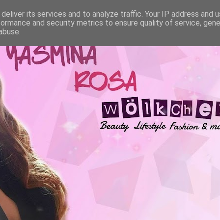
deliver its services and to analyze traffic. Your IP address and 
formance and security metrics to ensure quality of service, gen
abuse.