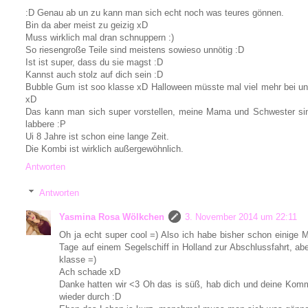
:D Genau ab un zu kann man sich echt noch was teures gönnen.
Bin da aber meist zu geizig xD
Muss wirklich mal dran schnuppern :)
So riesengroße Teile sind meistens sowieso unnötig :D
Ist ist super, dass du sie magst :D
Kannst auch stolz auf dich sein :D
Bubble Gum ist soo klasse xD Halloween müsste mal viel mehr bei uns
xD
Das kann man sich super vorstellen, meine Mama und Schwester sin
labbere :P
Ui 8 Jahre ist schon eine lange Zeit.
Die Kombi ist wirklich außergewöhnlich.
Antworten
Antworten
Yasmina Rosa Wölkchen
3. November 2014 um 22:11
Oh ja echt super cool =) Also ich habe bisher schon einige M
Tage auf einem Segelschiff in Holland zur Abschlussfahrt, ab
klasse =)
Ach schade xD
Danke hatten wir <3 Oh das is süß, hab dich und deine Komm
wieder durch :D