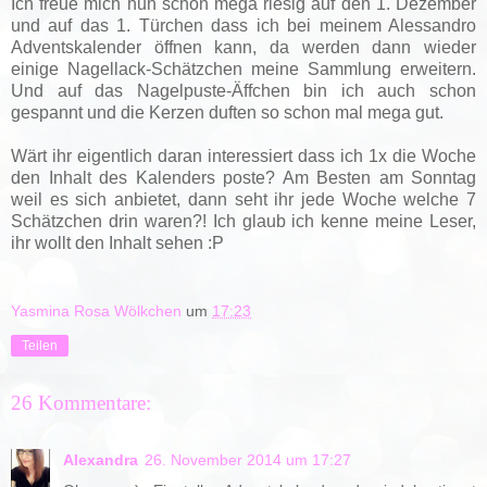
Ich freue mich nun schon mega riesig auf den 1. Dezember
und auf das 1. Türchen dass ich bei meinem Alessandro
Adventskalender öffnen kann, da werden dann wieder
einige Nagellack-Schätzchen meine Sammlung erweitern.
Und auf das Nagelpuste-Äffchen bin ich auch schon
gespannt und die Kerzen duften so schon mal mega gut.
Wärt ihr eigentlich daran interessiert dass ich 1x die Woche
den Inhalt des Kalenders poste? A
m Besten am Sonntag
weil es sich anbietet, dann seht ihr jede Woche welche 7
Schätzchen drin waren?! Ich glaub ich kenne meine Leser,
ihr wollt den Inhalt sehen :P
Yasmina Rosa Wölkchen
um
17:23
Teilen
26 Kommentare:
Alexandra
26. November 2014 um 17:27