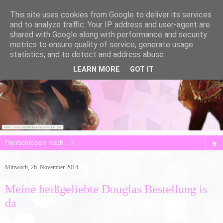
This site uses cookies from Google to deliver its services
and to analyze traffic. Your IP address and user-agent are
shared with Google along with performance and security
metrics to ensure quality of service, generate usage
statistics, and to detect and address abuse.
LEARN MORE
GOT IT
▼
Mittwoch, 26. November 2014
Meine heißgeliebte Douglas Bestellung is
da