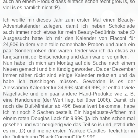
auch an einem Produkt dass einfach schon recht groß is, so
viel is es nämlich nicht :P).
Ich wollte mir dieses Jahr zum ersten Mal einen Beauty-
Adventskalender zulegen, damit ich neben Schokolade
auch immer noch etwas für mein Beauty-Bedürfnis habe :D
Ausgesucht hatte ich mir den Kalender von Flaconi für
24,90€ in dem viele tolle namenhafte Proben und auch ein
paar Sondergrößen drin waren, leider war ich da etwas zu
langsam mit der Entscheidung und dann war er vergriffen.
Nun habe ich mich am Montag auf die Suche nach einem
Neuen gemacht und bin fündig geworden. Da der Dezember
immer näher rückt sind einige Kalender reduziert und da
habe ich zuschlagen müssen. Geworden is es der
Alessandro Kalender für 34,99€ statt 49,99€, er enthält viele
Nagellacke und ein paar andere Hand-Produkte wie z. B.
eine Handcreme (der Wert liegt bei über 100€). Damit ich
noch die Duft-Miniatur ab 49€ Bestellwert bekomme, habe
ich mir noch 2 Sachen bestellt. Ein Nagelpuste-Äffchen mit
einem roten Douglas Lack für 9,99€ (ja ich habs schon mal
gesehen und war neugierig wie das Teil so is und jetzt durfte
es mit :D) und meine ersten Yankee Candles Teelichter in
der Duftrichtung "Black Coconut" für 9,99€.