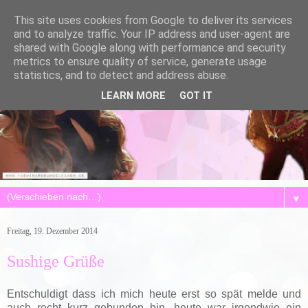
This site uses cookies from Google to deliver its services
and to analyze traffic. Your IP address and user-agent are
shared with Google along with performance and security
metrics to ensure quality of service, generate usage
statistics, and to detect and address abuse.
LEARN MORE
GOT IT
▼
Freitag, 19. Dezember 2014
Sushige Grüße
Entschuldigt dass ich mich heute erst so spät melde und
auch recht kurz gebunden bin, heute war irgendwie ein