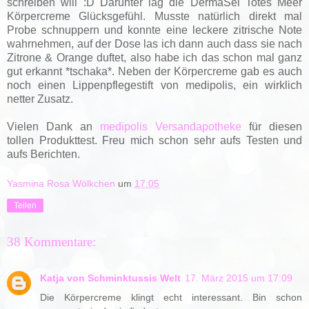
schreiben will :D Darunter lag die DermaSel Totes Meer
Körpercreme Glücksgefühl. Musste natürlich direkt mal
Probe schnuppern und konnte eine leckere zitrische Note
wahrnehmen, auf der Dose las ich dann auch dass sie nach
Zitrone & Orange duftet, also habe ich das schon mal ganz
gut erkannt *tschaka*. Neben der Körpercreme gab es auch
noch einen Lippenpflegestift von medipolis, ein wirklich
netter Zusatz.
Vielen Dank an
medipolis Versandapotheke
für diesen
tollen Produkttest. Freu mich schon sehr aufs Testen und
aufs Berichten.
Yasmina Rosa Wölkchen
um
17:05
Teilen
38 Kommentare:
Katja von Schminktussis Welt
17. März 2015 um 17:09
Die Körpercreme klingt echt interessant. Bin schon