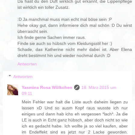
Da hast du den Duft wirklich gut erkannt, die Lippenpflege
ist wirklich ein toller Zusatz.
:D Ja manchmal muss man echt mal böse sein :P
Hehe okay gut, dann informiere dich mal schön :D Du wirst
überrascht sein.
Ich finde gerne Sachen immer raus.
Finde sie auch so hübsch vom Kleidungsstil her :)
Schade, das Katherine nicht mehr dabei ist. Aber Elena
dreht bestimmt hin und wieder nochmal durch :D
Antworten
Antworten
Yasmina Rosa Wölkchen
18. März 2015 um
09:11
Mein Fehler war halt die Liste auch daheim liegen zu
lassen xD Und so ausm Kopf raus wusste ich nur
einiges und dann hab ichs eh vergessen *lach*. Ja die
LE is auch in Echt ganz hübsch, aber doch nicht so wie
ich es gedacht habe. Ich wollte ja so viel kaufen, aber
im Endeffekt sind es jetzt nur 2 Lacke geworden.