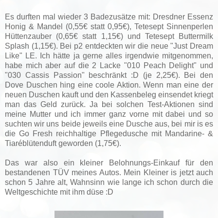
Es durften mal wieder 3 Badezusätze mit: Dresdner Essenz
Honig & Mandel (0,55€ statt 0,95€), Tetesept Sinnenperlen
Hüttenzauber (0,65€ statt 1,15€) und Tetesept Buttermilk
Splash (1,15€). Bei p2 entdeckten wir die neue "Just Dream
Like" LE. Ich hätte ja gerne alles irgendwie mitgenommen,
habe mich aber auf die 2 Lacke "010 Peach Delight" und
"030 Cassis Passion" beschränkt :D (je 2,25€). Bei den
Dove Duschen hing eine coole Aktion. Wenn man eine der
neuen Duschen kauft und den Kassenbeleg einsendet kriegt
man das Geld zurück. Ja bei solchen Test-Aktionen sind
meine Mutter und ich immer ganz vorne mit dabei und so
suchten wir uns beide jeweils eine Dusche aus, bei mir is es
die Go Fresh reichhaltige Pflegedusche mit Mandarine- &
Tiaréblütenduft geworden (1,75€).
Das war also ein kleiner Belohnungs-Einkauf für den
bestandenen TÜV meines Autos. Mein Kleiner is jetzt auch
schon 5 Jahre alt, Wahnsinn wie lange ich schon durch die
Weltgeschichte mit ihm düse :D