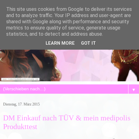
This site uses cookies from Google to deliver its services
and to analyze traffic. Your IP address and user-agent are
shared with Google along with performance and security
metrics to ensure quality of service, generate usage
statistics, and to detect and address abuse.
LEARN MORE
GOT IT
▼
Dienstag, 17. März 2015
DM Einkauf nach TÜV & mein medipolis
Produkttest