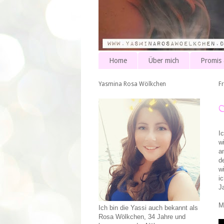
Home
Über mich
Promis
Yasmina Rosa Wölkchen
Fr
I
w
a
d
w
i
J
M
Ich bin die Yassi auch bekannt als
Rosa Wölkchen, 34 Jahre und