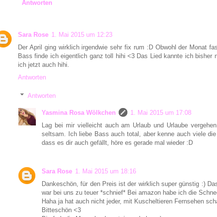
Antworten
Sara Rose
1. Mai 2015 um 12:23
Der April ging wirklich irgendwie sehr fix rum :D Obwohl der Monat f
Bass finde ich eigentlich ganz toll hihi <3 Das Lied kannte ich bisher n
ich jetzt auch hihi.
Antworten
Antworten
Yasmina Rosa Wölkchen
1. Mai 2015 um 17:08
Lag bei mir vielleicht auch am Urlaub und Urlaube vergehe
seltsam. Ich liebe Bass auch total, aber kenne auch viele di
dass es dir auch gefällt, höre es gerade mal wieder :D
Sara Rose
1. Mai 2015 um 18:16
Dankeschön, für den Preis ist der wirklich super günstig :) Da
war bei uns zu teuer *schnief* Bei amazon habe ich die Schn
Haha ja hat auch nicht jeder, mit Kuscheltieren Fernsehen sc
Bitteschön <3