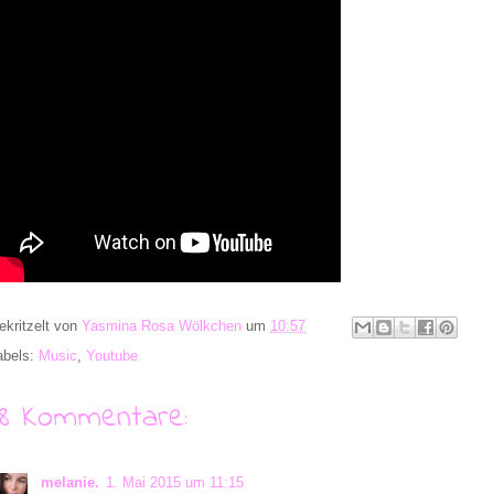
ekritzelt von
Yasmina Rosa Wölkchen
um
10:57
abels:
Music
,
Youtube
18 Kommentare:
melanie.
1. Mai 2015 um 11:15