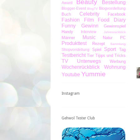
Beauty
Bestellung
Award
Blogger-Event
Blogvorstellung
BlogTV
Celebrity
Buch
Facebook
Fashion
Film
Food Diary
Funny
Gewinn
Gewinnspiel
Handy
Interview
Jahresrückblick
Music
Männer
Natur
PC
Produkttest
Rezept
Sammlung
Sport
Spiel
Tag
Shopvorstellung
Testbericht
Tier
Tipps und Tricks
TV
Unterwegs
Werbung
Wochenrückblick
Wohnung
Yummie
Youtube
Instagram
Gehwol Tester Club