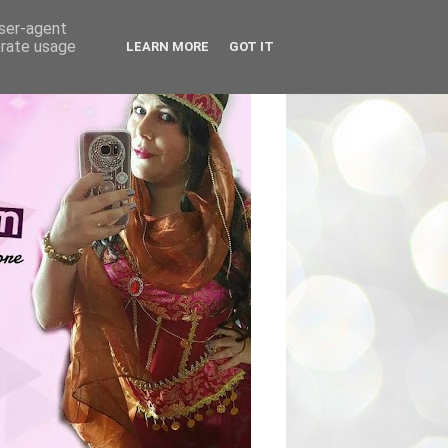
user-agent
erate usage
LEARN MORE
GOT IT