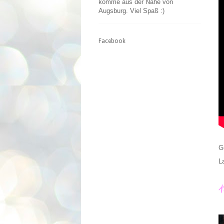
komme aus der Nähe von
Augsburg. Viel Spaß :)
Facebook
G
L