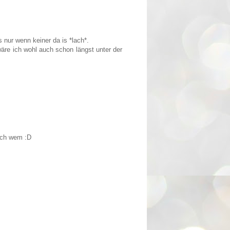
s nur wenn keiner da is *lach*.
re ich wohl auch schon längst unter der
och wem :D