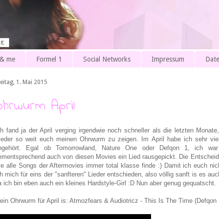
 & me
Formel 1
Social Networks
Impressum
Date
eitag, 1. Mai 2015
Ohrwurm April
ch fand ja der April verging irgendwie noch schneller als die letzten Mona
ieder so weit euch meinen Ohrwurm zu zeigen. Im April habe ich sehr viel
ngehört. Egal ob Tomorrowland, Nature One oder Defqon 1, ich war 
ementsprechend auch von diesen Movies ein Lied rausgepickt. Die Entscheidun
ie alle Songs der Aftermovies immer total klasse finde :) Damit ich euch n
ch mich für eins der "sanfteren" Lieder entschieden, also völlig sanft is es au
a ich bin eben auch ein kleines Hardstyle-Girl :D Nun aber genug gequatscht.
ein Ohrwurm für April is: Atmozfears & Audiotricz - This Is The Time (Defqon 