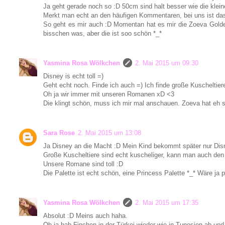
Ja geht gerade noch so :D 50cm sind halt besser wie die klei
Merkt man echt an den häufigen Kommentaren, bei uns ist das
So geht es mir auch :D Momentan hat es mir die Zoeva Golde
bisschen was, aber die ist soo schön *_*
Yasmina Rosa Wölkchen
2. Mai 2015 um 09:30
Disney is echt toll =)
Geht echt noch. Finde ich auch =) Ich finde große Kuscheltier
Oh ja wir immer mit unseren Romanen xD <3
Die klingt schön, muss ich mir mal anschauen. Zoeva hat eh so
Sara Rose
2. Mai 2015 um 13:08
Ja Disney an die Macht :D Mein Kind bekommt später nur Di
Große Kuscheltiere sind echt kuscheliger, kann man auch den 
Unsere Romane sind toll :D
Die Palette ist echt schön, eine Princess Palette *_* Wäre ja p
Yasmina Rosa Wölkchen
2. Mai 2015 um 17:35
Absolut :D Meins auch haha.
Oh ja hab Finchen in der Türkei wieder wie in Tunesien ab und