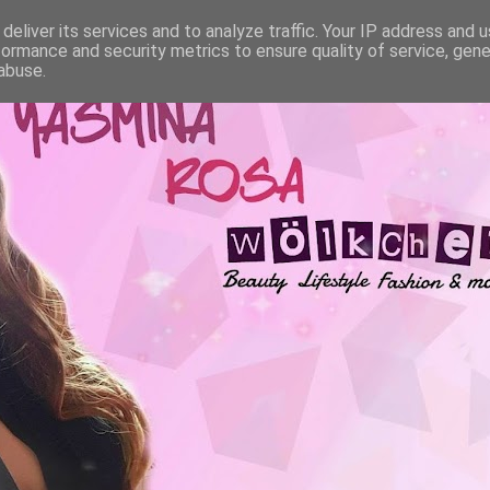
deliver its services and to analyze traffic. Your IP address and 
formance and security metrics to ensure quality of service, gen
abuse.