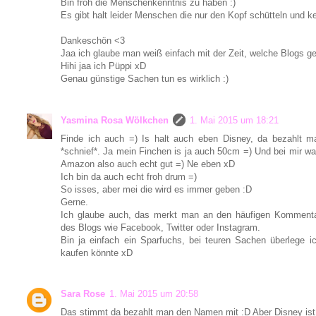
Bin froh die Menschenkenntnis zu haben :)
Es gibt halt leider Menschen die nur den Kopf schütteln und 
Dankeschön <3
Jaa ich glaube man weiß einfach mit der Zeit, welche Blogs g
Hihi jaa ich Püppi xD
Genau günstige Sachen tun es wirklich :)
Yasmina Rosa Wölkchen
1. Mai 2015 um 18:21
Finde ich auch =) Is halt auch eben Disney, da bezahlt 
*schnief*. Ja mein Finchen is ja auch 50cm =) Und bei mir wa
Amazon also auch echt gut =) Ne eben xD
Ich bin da auch echt froh drum =)
So isses, aber mei die wird es immer geben :D
Gerne.
Ich glaube auch, das merkt man an den häufigen Kommenta
des Blogs wie Facebook, Twitter oder Instagram.
Bin ja einfach ein Sparfuchs, bei teuren Sachen überlege 
kaufen könnte xD
Sara Rose
1. Mai 2015 um 20:58
Das stimmt da bezahlt man den Namen mit :D Aber Disney ist 