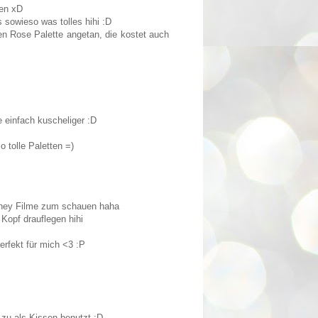
nen xD
 sowieso was tolles hihi :D
n Rose Palette angetan, die kostet auch
e einfach kuscheliger :D
 tolle Paletten =)
sney Filme zum schauen haha
Kopf drauflegen hihi
erfekt für mich <3 :P
 zu als Kissen benutzt :D