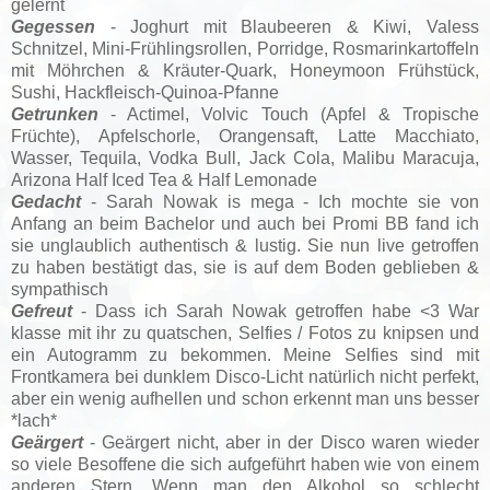
gelernt
Gegessen
- Joghurt mit Blaubeeren & Kiwi, Valess
Schnitzel, Mini-Frühlingsrollen, Porridge, Rosmarinkartoffeln
mit Möhrchen & Kräuter-Quark, Honeymoon Frühstück,
Sushi, Hackfleisch-Quinoa-Pfanne
Getrunken
- Actimel, Volvic Touch (Apfel & Tropische
Früchte), Apfelschorle, Orangensaft, Latte Macchiato,
Wasser, Tequila, Vodka Bull, Jack Cola, Malibu Maracuja,
Arizona Half Iced Tea & Half Lemonade
Gedacht
- Sarah Nowak is mega - Ich mochte sie von
Anfang an beim Bachelor und auch bei Promi BB fand ich
sie unglaublich authentisch & lustig. Sie nun live getroffen
zu haben bestätigt das, sie is auf dem Boden geblieben &
sympathisch
Gefreut
- Dass ich Sarah Nowak getroffen habe <3 War
klasse mit ihr zu quatschen, Selfies / Fotos zu knipsen und
ein Autogramm zu bekommen. Meine Selfies sind mit
Frontkamera bei dunklem Disco-Licht natürlich nicht perfekt,
aber ein wenig aufhellen und schon erkennt man uns besser
*lach*
Geärgert
- Geärgert nicht, aber in der Disco waren wieder
so viele Besoffene die sich aufgeführt haben wie von einem
anderen Stern. Wenn man den Alkohol so schlecht