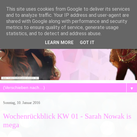
This site uses cookies from Google to deliver its services
and to analyze traffic. Your IP address and user-agent are
shared with Google along with performance and security
metrics to ensure quality of service, generate usage
statistics, and to detect and address abuse.
LEARN MORE
GOT IT
▼
Sonntag, 10. Januar 2016
Wochenrückblick KW 01 - Sarah Nowak is
mega