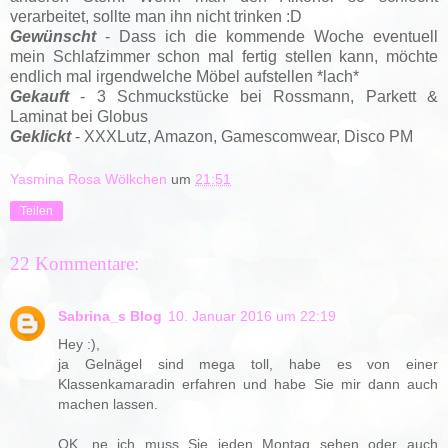
verarbeitet, sollte man ihn nicht trinken :D
Gewünscht
- Dass ich die kommende Woche eventuell
mein Schlafzimmer schon mal fertig stellen kann, möchte
endlich mal irgendwelche Möbel aufstellen *lach*
Gekauft
-
3 Schmuckstücke bei Rossmann,
Parkett &
Laminat bei Globus
Geklickt
- XXXLutz, Amazon, Gamescomwear, Disco PM
Yasmina Rosa Wölkchen
um
21:51
Teilen
22 Kommentare:
Sabrina_s Blog
10. Januar 2016 um 22:19
Hey :),
ja Gelnägel sind mega toll, habe es von einer
Klassenkamaradin erfahren und habe Sie mir dann auch
machen lassen.
OK, ne ich muss Sie jeden Montag sehen oder auch