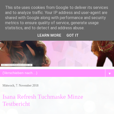
This site uses cookies from Google to deliver its services
and to analyze traffic. Your IP address and user-agent are
shared with Google along with performance and security
metrics to ensure quality of service, generate usage
statistics, and to detect and address abuse.
LEARN MORE
GOT IT
▼
Mittwoch, 7. November 2018
Isana Refresh Tuchmaske Minze
Testbericht