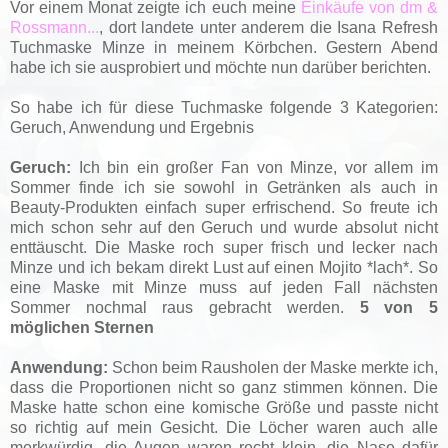
Vor einem Monat zeigte ich euch meine
Einkäufe von dm &
Rossmann...
, dort landete unter anderem die Isana Refresh
Tuchmaske Minze in meinem Körbchen. Gestern Abend
habe ich sie ausprobiert und möchte nun darüber berichten.
So habe ich für diese Tuchmaske folgende 3 Kategorien:
Geruch, Anwendung und Ergebnis
Geruch:
Ich bin ein großer Fan von Minze, vor allem im
Sommer finde ich sie sowohl in Getränken als auch in
Beauty-Produkten einfach super erfrischend. So freute ich
mich schon sehr auf den Geruch und wurde absolut nicht
enttäuscht. Die Maske roch super frisch und lecker nach
Minze und ich bekam direkt Lust auf einen Mojito *lach*. So
eine Maske mit Minze muss auf jeden Fall nächsten
Sommer nochmal raus gebracht werden.
5 von 5
möglichen Sternen
Anwendung:
Schon beim Rausholen der Maske merkte ich,
dass die Proportionen nicht so ganz stimmen können. Die
Maske hatte schon eine komische Größe und passte nicht
so richtig auf mein Gesicht. Die Löcher waren auch alle
merkwürdig, die Augen waren recht klein, die Nase dafür