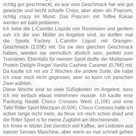
richtig gut geschmeckt, es war vom Geschmack her wie gut
gewürzte und leicht scharfe Chips, aber eben als Popcorn,
richtig crazy im Mund. Das Popcorn mit Toffee Kakao
werden wir bald probieren.
Ich liebe die L-Carnitin Liquids von Rossmann und gestern
sah ich die von Müller im Angebot sind, so durften mal
die
Sports Factory L-Carnitin Liquid mit Orangen-
Geschmack (2,03€) mit. Da sie den gleichen Geschmack
haben, werden sie vermutlich ähnlich sein, perfekt zum
Trainieren. Ebenfalls für meinen Sport durfte der Multipower
Protein Delight Riegel V
anilla Cashew Caramel (0,76€) mit.
Da kaufte ich mir vor 2 Wochen die andere Sorte, die habe
ich zwar noch nicht gegessen, aber so kann ich zwischen
Zwei wählen.
Diese Woche sind so viele Süßigkeiten im Angebot, dass
ich mir einfach etwas mitnehmen musste. Ich kaufte eine
Packung
Nestlé Choco Crossies Weiß (1,10€) und eine
Tafel
Ritter Sport Marzipan (0,50€). Choco Crossies hatte ich
schon lange nicht mehr, da freue ich mich schon drauf und
die Ritter Sport is für meine Zugfahrt am Wochenende.
Ich trinke in letzter Zeit ziemlich viel Kaffee, am Liebsten aus
meiner Senseo Maschine, aber wenn es mal schnell gehen