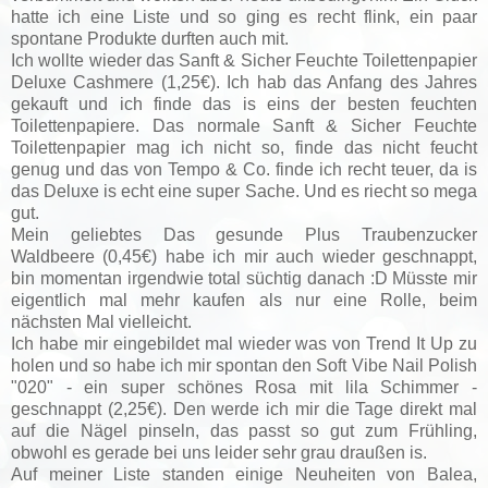
hatte ich eine Liste und so ging es recht flink, ein paar
spontane Produkte durften auch mit.
Ich wollte wieder das Sanft & Sicher Feuchte Toilettenpapier
Deluxe Cashmere (1,25€). Ich hab das Anfang des Jahres
gekauft und ich finde das is eins der besten feuchten
Toilettenpapiere. Das normale Sanft & Sicher Feuchte
Toilettenpapier mag ich nicht so, finde das nicht feucht
genug und das von Tempo & Co. finde ich recht teuer, da is
das Deluxe is echt eine super Sache. Und es riecht so mega
gut.
Mein geliebtes Das gesunde Plus Traubenzucker
Waldbeere (0,45€) habe ich mir auch wieder geschnappt,
bin momentan irgendwie total süchtig danach :D Müsste mir
eigentlich mal mehr kaufen als nur eine Rolle, beim
nächsten Mal vielleicht.
Ich habe mir eingebildet mal wieder was von Trend It Up zu
holen und so habe ich mir spontan den Soft Vibe Nail Polish
"020" - ein super schönes Rosa mit lila Schimmer -
geschnappt (2,25€). Den werde ich mir die Tage direkt mal
auf die Nägel pinseln, das passt so gut zum Frühling,
obwohl es gerade bei uns leider sehr grau draußen is.
Auf meiner Liste standen einige Neuheiten von Balea,