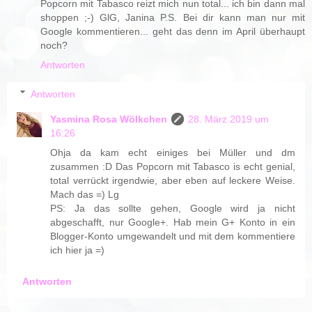
Popcorn mit Tabasco reizt mich nun total... ich bin dann mal
shoppen ;-) GlG, Janina P.S. Bei dir kann man nur mit
Google kommentieren... geht das denn im April überhaupt
noch?
Antworten
Antworten
Yasmina Rosa Wölkchen
28. März 2019 um
16:26
Ohja da kam echt einiges bei Müller und dm
zusammen :D Das Popcorn mit Tabasco is echt genial,
total verrückt irgendwie, aber eben auf leckere Weise.
Mach das =) Lg
PS: Ja das sollte gehen, Google wird ja nicht
abgeschafft, nur Google+. Hab mein G+ Konto in ein
Blogger-Konto umgewandelt und mit dem kommentiere
ich hier ja =)
Antworten