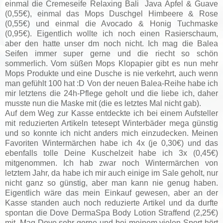
einmal die Cremeseife Relaxing Bali Java Apfel & Guave
(0,55€), einmal das Mops Duschgel Himbeere & Rose
(0,55€) und einmal die Avocado & Honig Tuchmaske
(0,95€). Eigentlich wollte ich noch einen Rasierschaum,
aber den hatte unser dm noch nicht. Ich mag die Balea
Seifen immer super gerne und die riecht so schön
sommerlich. Vom süßen Mops Klopapier gibt es nun mehr
Mops Produkte und eine Dusche is nie verkehrt, auch wenn
man gefühlt 100 hat :D Von der neuen Balea-Reihe habe ich
mir letztens die 24h-Pflege geholt und die liebe ich, daher
musste nun die Maske mit (die es letztes Mal nicht gab).
Auf dem Weg zur Kasse entdeckte ich bei einem Aufsteller
mit reduzierten Artikeln tetesept Winterbäder mega günstig
und so konnte ich nicht anders mich einzudecken. Meinen
Favoriten
Wintermärchen habe ich 4x (je 0,30€) und
das
ebenfalls tolle Deine Kuschelzeit habe ich 3x (0,45€)
mitgenommen. Ich hab zwar noch Wintermärchen von
letztem Jahr, da habe ich mir auch einige im Sale geholt, nur
nicht ganz so günstig, aber man kann nie genug haben.
Eigentlich wäre das mein Einkauf gewesen, aber an der
Kasse standen auch noch reduzierte Artikel und da durfte
spontan die Dove DermaSpa Body Lotion Straffend (2,25€)
mit. Mag Dove sehr gerne und bei meinem vielen Sport hört