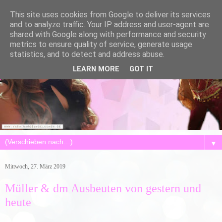
This site uses cookies from Google to deliver its services
and to analyze traffic. Your IP address and user-agent are
shared with Google along with performance and security
metrics to ensure quality of service, generate usage
statistics, and to detect and address abuse.
LEARN MORE
GOT IT
▼
Mittwoch, 27. März 2019
Müller & dm Ausbeuten von gestern und
heute