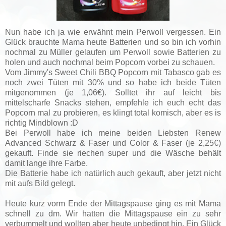
Nun habe ich ja wie erwähnt mein Perwoll vergessen. Ein
Glück brauchte Mama heute Batterien und so bin ich vorhin
nochmal zu Müller gelaufen um Perwoll sowie Batterien zu
holen und auch nochmal beim Popcorn vorbei zu schauen.
Vom
Jimmy's Sweet Chili BBQ Popcorn mit Tabasco
gab es
noch zwei Tüten mit 30% und so habe ich beide Tüten
mitgenommen (j
e 1,06€). Solltet ihr auf leicht bis
mittelscharfe Snacks stehen, empfehle ich euch echt das
Popcorn mal zu probieren, es klingt total komisch, aber es is
richtig Mindblown :D
Bei Perwoll habe ich meine beiden Liebsten
Renew
Advanced Schwarz & Faser und Color & Faser (je 2,25€)
gekauft. Finde sie riechen super und die Wäsche behält
damit lange ihre Farbe.
Die Batterie habe ich natürlich auch gekauft, aber jetzt nicht
mit aufs Bild gelegt.
Heute kurz vorm Ende der Mittagspause ging es mit Mama
schnell zu dm. Wir hatten die Mittagspause ein zu sehr
verbummelt und wollten aber heute unbedingt hin. Ein Glück