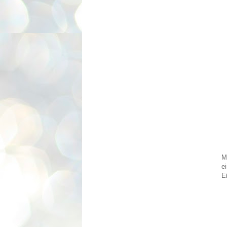
M
e
E