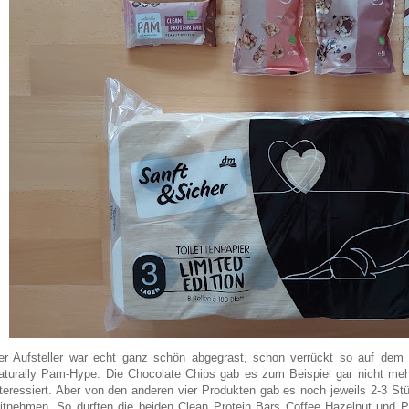
er Aufsteller war echt ganz schön abgegrast, schon verrückt so auf dem 
aturally Pam-Hype. Die Chocolate Chips gab es zum Beispiel gar nicht meh
nteressiert. Aber von den anderen vier Produkten gab es noch jeweils 2-3 St
itnehmen. So durften die beiden Clean Protein Bars Coffee Hazelnut und Pe