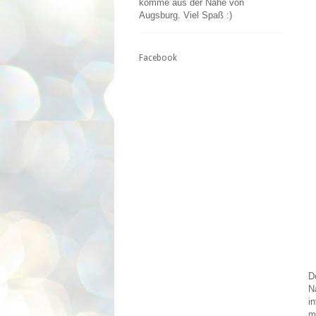
komme aus der Nähe von
Augsburg. Viel Spaß :)
Facebook
D
N
i
m