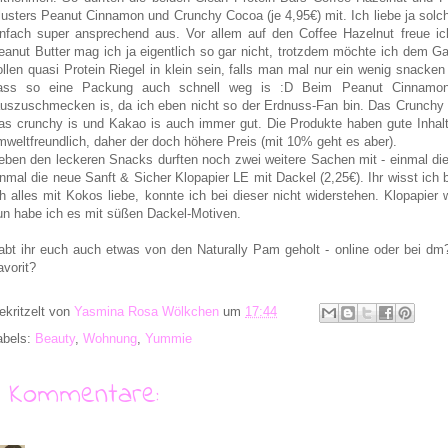
lusters Peanut Cinnamon und Crunchy Cocoa (je 4,95€) mit. Ich liebe ja solc
infach super ansprechend aus. Vor allem auf den Coffee Hazelnut freue ich
eanut Butter mag ich ja eigentlich so gar nicht, trotzdem möchte ich dem 
ollen quasi Protein Riegel in klein sein, falls man mal nur ein wenig snacken
ass so eine Packung auch schnell weg is :D Beim Peanut Cinnamon
auszuschmecken is, da ich eben nicht so der Erdnuss-Fan bin. Das Crunchy C
as crunchy is und Kakao is auch immer gut. Die Produkte haben gute Inhal
mweltfreundlich, daher der doch höhere Preis (mit 10% geht es aber).
eben den leckeren Snacks durften noch zwei weitere Sachen mit - einmal d
inmal die neue Sanft & Sicher Klopapier LE mit Dackel (2,25€). Ihr wisst ic
ch alles mit Kokos liebe, konnte ich bei dieser nicht widerstehen. Klopapie
un habe ich es mit süßen Dackel-Motiven.
abt ihr euch auch etwas von den Naturally Pam geholt - online oder bei dm
avorit?
ekritzelt von
Yasmina Rosa Wölkchen
um
17:44
abels:
Beauty
,
Wohnung
,
Yummie
9 Kommentare: