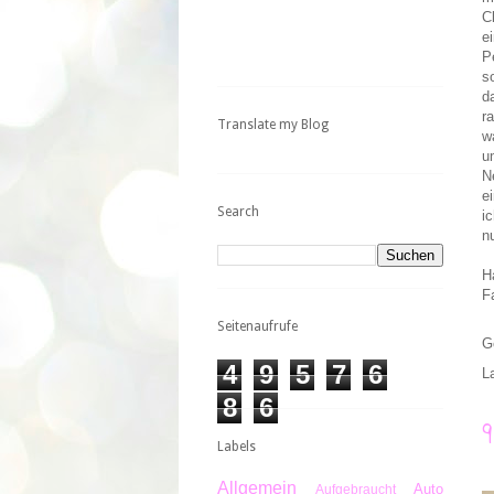
C
e
P
s
d
r
Translate my Blog
w
u
N
e
Search
i
n
H
F
Seitenaufrufe
G
4
9
5
7
6
L
8
6
Labels
Allgemein
Auto
Aufgebraucht