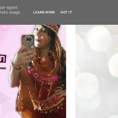
user-agent
erate usage
LEARN MORE
GOT IT