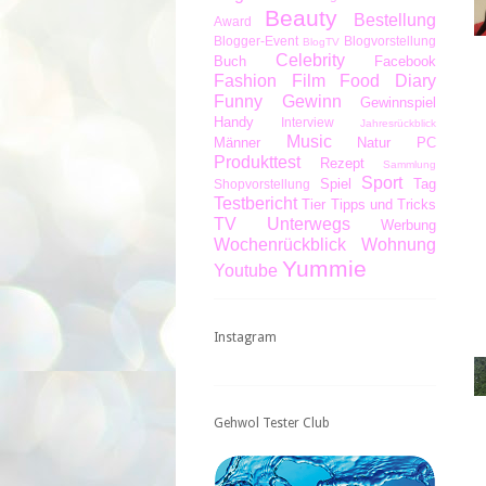
Beauty
Bestellung
Award
Blogger-Event
Blogvorstellung
BlogTV
Celebrity
Buch
Facebook
Fashion
Film
Food Diary
Funny
Gewinn
Gewinnspiel
Handy
Interview
Jahresrückblick
Music
Männer
Natur
PC
Produkttest
Rezept
Sammlung
Sport
Spiel
Tag
Shopvorstellung
Testbericht
Tier
Tipps und Tricks
TV
Unterwegs
Werbung
Wochenrückblick
Wohnung
Yummie
Youtube
Instagram
Gehwol Tester Club