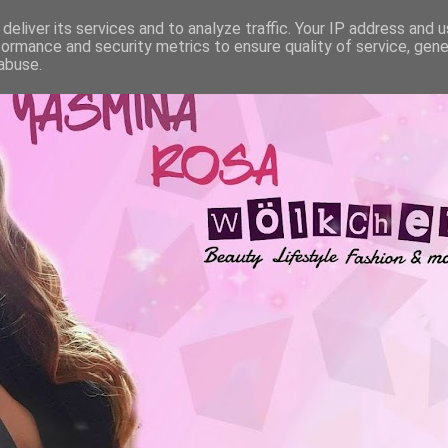
deliver its services and to analyze traffic. Your IP address and 
formance and security metrics to ensure quality of service, gen
abuse.