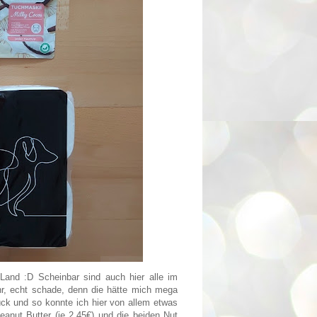
Land :D Scheinbar sind auch hier alle im
r, echt schade, denn die hätte mich mega
ück und so konnte ich hier von allem etwas
anut Butter (je 2,45€) und die beiden Nut