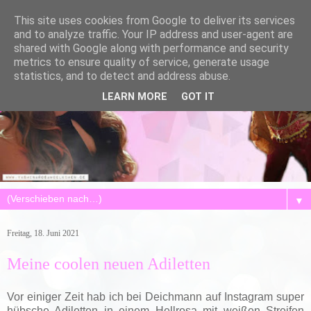
This site uses cookies from Google to deliver its services
and to analyze traffic. Your IP address and user-agent are
shared with Google along with performance and security
metrics to ensure quality of service, generate usage
statistics, and to detect and address abuse.
LEARN MORE
GOT IT
▼
Freitag, 18. Juni 2021
Meine coolen neuen Adiletten
Vor einiger Zeit hab ich bei Deichmann auf Instagram super
hübsche Adiletten in einem Hellrosa mit weißen Streifen