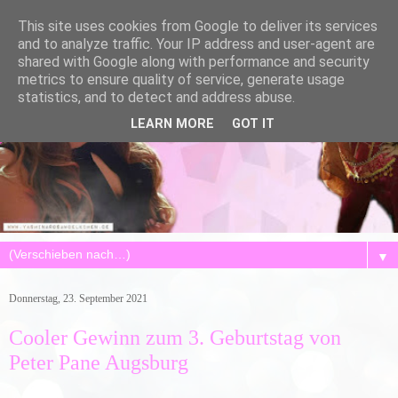
This site uses cookies from Google to deliver its services
and to analyze traffic. Your IP address and user-agent are
shared with Google along with performance and security
metrics to ensure quality of service, generate usage
statistics, and to detect and address abuse.
LEARN MORE
GOT IT
▼
Donnerstag, 23. September 2021
Cooler Gewinn zum 3. Geburtstag von
Peter Pane Augsburg