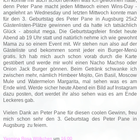
Ich konnte mir auch schon denken was ich gewonnen hatte,
denn Peter Pane macht jeden Mittwoch einen Wins-Day -
angelehnt an Wednesday und letzten Mittwoch konnte man
für den 3. Geburtstag des Peter Pane in Augsburg 25x2
Gästenlisten-Plätze gewinnen und da hatte ich tatsächlich
Glück - absolut mega. Die Geburtstagsfeier findet heute
Abend ab 19 Uhr statt und natürlich nehme ich wie gewohnt
Mama zu so einem Event mit. Wir stehen nun also auf der
Gästeliste und bekommen somit jeder ein Burger-Menü
gratis. Ich hab mich auch schon vorab durch die Karte
gestöbert und werde mir wohl einen Nacho Machso oder
Onion Jack Burger gönnen. Beim Getränk schwanke ich
zwischen mehr, nämlich Himbeer Mojito, Gin Basil, Moscow
Mule und Watermelon Margarita, mal sehen was es am
Ende wird. Werde sicher heute Abend ein Bild auf Instagram
dazu posten, dort werdet ihr also sehen was es am Ende
Leckeres gab.
Vielen Dank an Peter Pane für diesen coolen Gewinn, freu
mich schon sehr den 3. Geburtstag des Peter Pane in
Augsburg zu feiern.
Yasmina Rosa Wölkchen
um
16:00