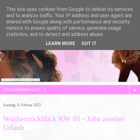
This site uses cookies from Google to deliver its services
and to analyze traffic. Your IP address and user-agent are
shared with Google along with performance and security
metrics to ensure quality of service, generate usage
statistics, and to detect and address abuse.
LEARN MORE
GOT IT
▼
Sonntag, 6. Februar 2022
Wochenrückblick KW 05 - Juhu zweiter
Urlaub