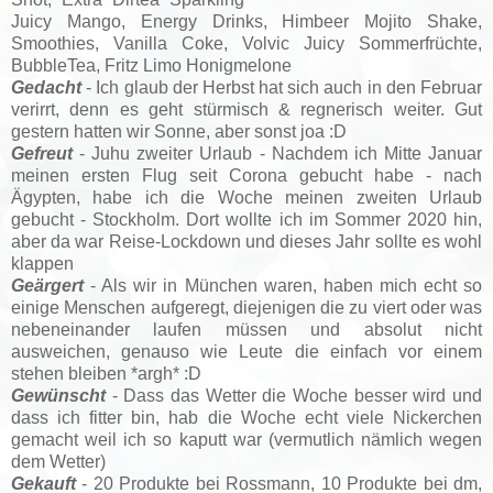
Juicy Mango,
Energy Drinks,
Himbeer Mojito Shake,
Smoothies, Vanilla Coke, Volvic Juicy Sommerfrüchte,
BubbleTea, Fritz Limo Honigmelone
Gedacht
- Ich glaub der Herbst hat sich auch in den Februar
verirrt, denn es geht stürmisch & regnerisch weiter. Gut
gestern hatten wir Sonne, aber sonst joa :D
Gefreut
-
Juhu zweiter Urlaub - Nachdem ich Mitte Januar
meinen ersten Flug seit Corona gebucht habe - nach
Ägypten, habe ich die Woche meinen zweiten Urlaub
gebucht - Stockholm. Dort wollte ich im Sommer 2020 hin,
aber da war Reise-Lockdown und dieses Jahr sollte es wohl
klappen
Geärgert
- Als wir in München waren, haben mich echt so
einige Menschen aufgeregt, diejenigen die zu viert oder was
nebeneinander laufen müssen und absolut nicht
ausweichen, genauso wie Leute die einfach vor einem
stehen bleiben *argh* :D
Gewünscht
- Dass das Wetter die Woche besser wird und
dass ich fitter bin, hab die Woche echt viele Nickerchen
gemacht weil ich so kaputt war (vermutlich nämlich wegen
dem Wetter)
Gekauft
- 20 Produkte bei Rossmann, 10 Produkte bei dm,