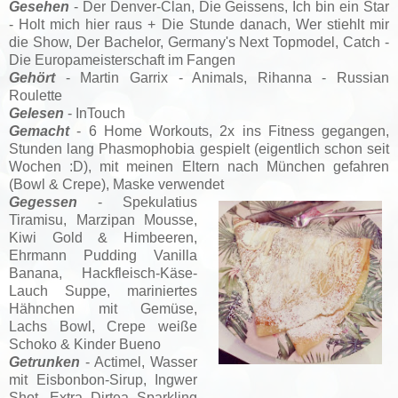
Gesehen
- Der Denver-Clan, Die Geissens, Ich bin ein Star
- Holt mich hier raus + Die Stunde danach, Wer stiehlt mir
die Show, Der Bachelor, Germany's Next Topmodel, Catch -
Die Europameisterschaft im Fangen
Gehört
- Martin Garrix - Animals, Rihanna - Russian
Roulette
Gelesen
- InTouch
Gemacht
- 6 Home Workouts, 2x ins Fitness gegangen,
Stunden lang Phasmophobia gespielt (eigentlich schon seit
Wochen :D), mit meinen Eltern nach München gefahren
(Bowl & Crepe), Maske verwendet
Gegessen
- Spekulatius
Tiramisu, Marzipan Mousse,
Kiwi Gold & Himbeeren,
Ehrmann Pudding Vanilla
Banana, Hackfleisch-Käse-
Lauch Suppe, mariniertes
Hähnchen mit Gemüse,
Lachs Bowl, Crepe weiße
Schoko & Kinder Bueno
Getrunken
- Actimel, Wasser
mit Eisbonbon-Sirup, Ingwer
Shot, Extra Dirtea Sparkling