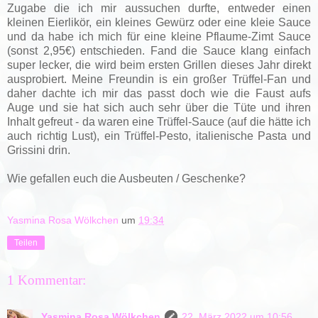
Zugabe die ich mir aussuchen durfte, entweder einen
kleinen Eierlikör, ein kleines Gewürz oder eine kleie Sauce
und da habe ich mich für eine kleine Pflaume-Zimt Sauce
(sonst 2,95€) entschieden. Fand die Sauce klang einfach
super lecker, die wird beim ersten Grillen dieses Jahr direkt
ausprobiert. Meine Freundin is ein großer Trüffel-Fan und
daher dachte ich mir das passt doch wie die Faust aufs
Auge und sie hat sich auch sehr über die Tüte und ihren
Inhalt gefreut - da waren eine Trüffel-Sauce (auf die hätte ich
auch richtig Lust), ein Trüffel-Pesto, italienische Pasta und
Grissini drin.
Wie gefallen euch die Ausbeuten / Geschenke?
Yasmina Rosa Wölkchen
um
19:34
Teilen
1 Kommentar:
Yasmina Rosa Wölkchen
22. März 2022 um 10:56