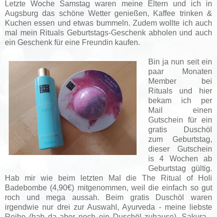
Letzte Woche Samstag waren meine Eltern und ich in
Augsburg das schöne Wetter genießen, Kaffee trinken &
Kuchen essen und etwas bummeln. Zudem wollte ich auch
mal mein Rituals Geburtstags-Geschenk abholen und auch
ein Geschenk für eine Freundin kaufen.
Bin ja nun seit ein
paar Monaten
Member bei
Rituals und hier
bekam ich per
Mail einen
Gutschein für ein
gratis Duschöl
zum Geburtstag,
dieser Gutschein
is 4 Wochen ab
Geburtstag gültig.
Hab mir wie beim letzten Mal die The Ritual of Holi
Badebombe (4,90€) mitgenommen, weil die einfach so gut
roch und mega aussah. Beim gratis Duschöl waren
irgendwie nur drei zur Auswahl, Ayurveda - meine liebste
Reihe (hab da aber noch ein Duschöl zuhause), Sakura -