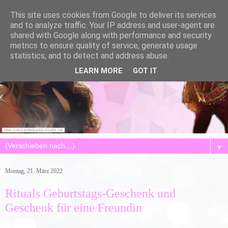
This site uses cookies from Google to deliver its services
and to analyze traffic. Your IP address and user-agent are
shared with Google along with performance and security
metrics to ensure quality of service, generate usage
statistics, and to detect and address abuse.
LEARN MORE
GOT IT
▼
Montag, 21. März 2022
Rituals Geburtstags-Geschenk und
Geschenk für eine Freundin