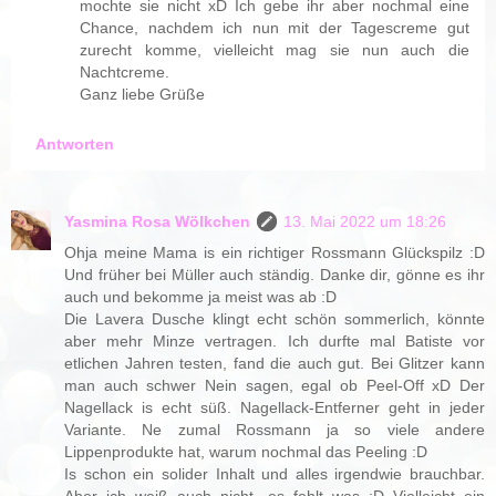
mochte sie nicht xD Ich gebe ihr aber nochmal eine
Chance, nachdem ich nun mit der Tagescreme gut
zurecht komme, vielleicht mag sie nun auch die
Nachtcreme.
Ganz liebe Grüße
Antworten
Yasmina Rosa Wölkchen
13. Mai 2022 um 18:26
Ohja meine Mama is ein richtiger Rossmann Glückspilz :D
Und früher bei Müller auch ständig. Danke dir, gönne es ihr
auch und bekomme ja meist was ab :D
Die Lavera Dusche klingt echt schön sommerlich, könnte
aber mehr Minze vertragen. Ich durfte mal Batiste vor
etlichen Jahren testen, fand die auch gut. Bei Glitzer kann
man auch schwer Nein sagen, egal ob Peel-Off xD Der
Nagellack is echt süß. Nagellack-Entferner geht in jeder
Variante. Ne zumal Rossmann ja so viele andere
Lippenprodukte hat, warum nochmal das Peeling :D
Is schon ein solider Inhalt und alles irgendwie brauchbar.
Aber ich weiß auch nicht, es fehlt was :D Vielleicht ein