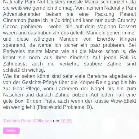
Naturally Pam Nut Clusters musste Mama schmunzeln, da
sie weiß wie gerne ich die mag. Von meinem Naturally Pam
Adventskalender bekam sie eine Packung Peanut
Cinnamon (hatte ich ja 3x drin) und kann nun auch Crunchy
Cocoa probieren - wobei die auf dem Vapiano Dessert
waren und das haben wir uns geteilt. Mandeln gehen immer
und diese würzigen Mandeln von EnerBio klingen
spannend, da werde ich sicher ein paar probieren. Bei
Perlweiss meinte Mama wie alt die Marke schon is, die
kennt sie noch aus ihrer Kindheit. Auf jeden Fall is
Zahnpasta auch nie verkehrt, saubere Zähne sind
schließlich wichtig.
Wie ihr sehen könnt sind sehr viele Bereiche abgedeckt -
von der Gesichts-Pflege über die Körper-Reinigung bis hin
zur Haar-Pflege, vom Lackieren der Nägel bis hin zum
Naschen und danach Zähne putzen. Auf jeden Fall eine
gute Box für den Preis, auch wenn der krasse Wow-Effekt
ein wenig fehlt (First World Problems :D).
Yasmina Rosa Wölkchen
um
19:59
Teilen