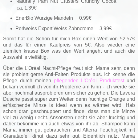
Naturally Pam Nut Clusters Crunchy Cocoa
ca, 1,39€
EnerBio Würzige Mandeln 0,99€
Perlweiss Expert Weiss Zahncreme 3,99€
Somit hat die Schön für mich Box einen Wert von 52,57€
und das für einen Kaufpreis von 5€. Also wieder eine
ziemlich krasse Box was den Wert angeht und auch die
Auswahl is vielfältig.
Über die L'Oréal Nacht-Pflege freut sich Mama sehr, denn
sie probiert gerne Anti-Falten Produkte aus. Ich kenne die
Pflege durch meinen
pflegenden L'Oréal Produkttest
und
bekam vermutlich von ihr Probleme am Kinn - ich werde sie
aber nochmal ausprobieren um sicher zu gehen. Die Lavera
Dusche passt super zum Wetter, denn fruchtige Orange und
erfrischende Minze is ideal wenn es wärmer wird. Hab
schon dran geschnuppert und finde, dass man die Minze
viel zu wenig riecht. Ansonsten riecht sie aber fruchtig und
daher bekomme ich auch etwas von ihr ab. Shampoo kann
Mama immer gut gebrauchen und Alterra Feuchtigkeit mit
Granatapfel klingt dazu sehr gut. Eigentlich nutzt Mama