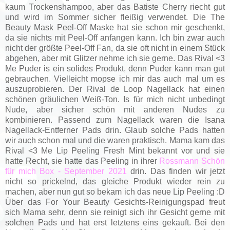
kaum Trockenshampoo, aber das Batiste Cherry riecht gut
und wird im Sommer sicher fleißig verwendet. Die The
Beauty Mask Peel-Off Maske hat sie schon mir geschenkt,
da sie nichts mit Peel-Off anfangen kann. Ich bin zwar auch
nicht der größte Peel-Off Fan, da sie oft nicht in einem Stück
abgehen, aber mit Glitzer nehme ich sie gerne. Das Rival <3
Me Puder is ein solides Produkt, denn Puder kann man gut
gebrauchen. Vielleicht mopse ich mir das auch mal um es
auszuprobieren. Der Rival de Loop Nagellack hat einen
schönen gräulichen Weiß-Ton. Is für mich nicht unbedingt
Nude, aber sicher schön mit anderen Nudes zu
kombinieren. Passend zum Nagellack waren die Isana
Nagellack-Entferner Pads drin. Glaub solche Pads hatten
wir auch schon mal und die waren praktisch. Mama kam das
Rival <3 Me Lip Peeling Fresh Mint bekannt vor und sie
hatte Recht, sie hatte das Peeling in ihrer
Rossmann Schön
für mich Box - September 2021
drin. Das finden wir jetzt
nicht so prickelnd, das gleiche Produkt wieder rein zu
machen, aber nun gut so bekam ich das neue Lip Peeling :D
Über das For Your Beauty Gesichts-Reinigungspad freut
sich Mama sehr, denn sie reinigt sich ihr Gesicht gerne mit
solchen Pads und hat erst letztens eins gekauft. Bei den