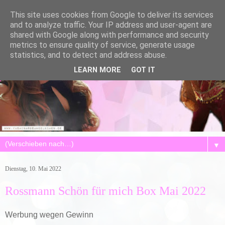
This site uses cookies from Google to deliver its services
and to analyze traffic. Your IP address and user-agent are
shared with Google along with performance and security
metrics to ensure quality of service, generate usage
statistics, and to detect and address abuse.
LEARN MORE
GOT IT
▼
Dienstag, 10. Mai 2022
Rossmann Schön für mich Box Mai 2022
Werbung wegen Gewinn